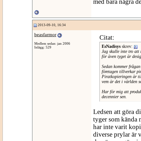
med bara några de
2013-09-10, 16:34
beasfarmor
Citat:
Medlem sedan: jan 2006
EsNadisys
skrev:
Inlägg: 529
Jag skulle inte tro a
för även tyget är des
Sedan kommer frågan om
företagen tillverkar pi
Piratkopieringen är ti
vem är det i världen 
Har för mig att produ
decennier sen.
Ledsen att göra di
tyger som kända 
har inte varit kop
diverse prylar är 