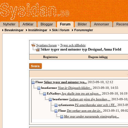
Nyheter
Artiklar
Bloggar
Forum
Bilder
Annonser
Recens
Bevakningar
Inställningar
Sök i forum
Forumregler
Sysidans forum
>
Tyger och tillbehör
Söker tyger med mönster typ Desigual, Anna Field
Registrera
Dagens inlägg
Fluur
Söker tyger med mönster typ...
2013-09-10,
12:12
beasfarmor
Visst är Disiguals kläder...
2013-09-10,
14:55
EsNadisys
Jag skulle inte tro att någon...
2013-09-10,
16:19
beasfarmor
Ledsen att göra dig besviken,...
2013-09-10
syfantasten
På amerikanska siter och i NY...
2013-0
Fluur
Det verkar som om det är...
2013-09-11,
09:0
Mer svar under nuvarande visningsdjup...