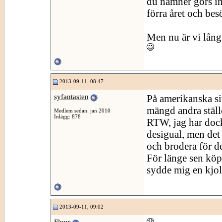
du nämner görs in
förra året och bes
Men nu är vi långt
2013-09-11, 08:47
syfantasten
På amerikanska sit
mängd andra ställ
Medlem sedan: jan 2010
Inlägg: 878
RTW, jag har dock
desigual, men det 
och brodera för de
För länge sen köp
sydde mig en kjol t
2013-09-11, 09:02