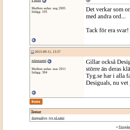
Fluur
Det verkar som om
Medlem sedan: aug 2005
Inlägg: 105
med andra ord...
Tack för era svar!
2013-09-11, 13:57
ninnami
Gillar också Desi
större än deras klä
Medlem sedan: mar 2011
Inlägg: 384
Tyg.se har i alla 
Desiguals, nu vet 
Taggar
desigualtyg
,
tyg på nätet
«
Föregåe