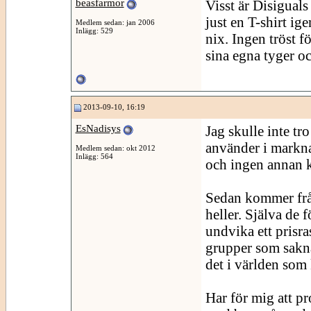
beasfarmor
Visst är Disiguals
just en T-shirt ig
Medlem sedan: jan 2006
Inlägg: 529
nix. Ingen tröst fö
sina egna tyger o
2013-09-10, 16:19
EsNadisys
Jag skulle inte tr
använder i markna
Medlem sedan: okt 2012
Inlägg: 564
och ingen annan k
Sedan kommer fråg
heller. Själva de 
undvika ett prisra
grupper som sakna
det i världen som
Har för mig att p