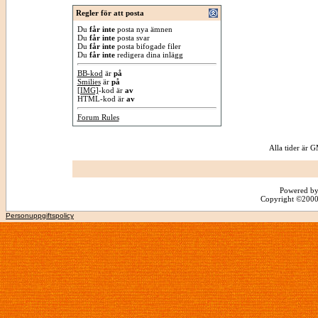
Regler för att posta
Du
får inte
posta nya ämnen
Du
får inte
posta svar
Du
får inte
posta bifogade filer
Du
får inte
redigera dina inlägg
BB-kod
är
på
Smilies
är
på
[IMG]
-kod är
av
HTML-kod är
av
Forum Rules
Alla tider är
Powered by
Copyright ©2000 -
Personuppgiftspolicy