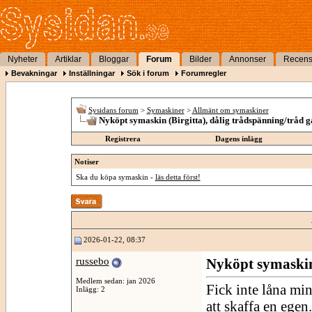
Nyheter
Artiklar
Bloggar
Forum
Bilder
Annonser
Recens
Bevakningar
Inställningar
Sök i forum
Forumregler
Sysidans forum
>
Symaskiner
>
Allmänt om symaskiner
Nyköpt symaskin (Birgitta), dålig trådspänning/tråd gå
Registrera
Dagens inlägg
Notiser
Ska du köpa symaskin -
läs detta först!
2026-01-22, 08:37
russebo
Nyköpt symaskin 
Medlem sedan: jan 2026
Fick inte låna mi
Inlägg: 2
att skaffa en ege