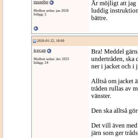
russebo
Är möjligt att jag 
luddig instruktio
Medlem sedan: jan 2026
Inlägg: 2
bättre.
2026-01-22, 18:00
icecap
Bra! Meddel gärna
undertråden, ska d
Medlem sedan: dec 2025
Inlägg: 24
ner i jacket och i
Alltså om jacket ä
tråden rullas av m
vänster.
Den ska alltså göra
Det vill även med
järn som ger tråd