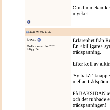
Om din mekanik se
mycket.
2026-04-05, 11:29
icecap
Erfarenhet från R
En <billigare> sy
Medlem sedan: dec 2025
Inlägg: 24
trådspänning.
Efter koll av allti
'Sy bakåt'-knappen
mellan trådspänni
På BAKSIDAN av d
och det rubbade e
trådspänningen!