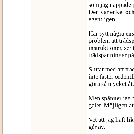
som jag nappade p
Den var enkel och
egentligen.
Har sytt några en
problem att trådsp
instruktioner, ser 
trådspänningar p
Slutar med att trå
inte fäster ordentl
göra så mycket åt.
Men spänner jag fö
galet. Möjligen att
Vet att jag haft l
går av.