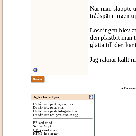
När man släppte up
trådspänningen u
Lösningen blev at
den plastbit man t
glätta till den kan
Jag räknar kallt m
«
Föregåe
Regler för att posta
Du
får inte
posta nya ämnen
Du
får inte
posta svar
Du
får inte
posta bifogade filer
Du
får inte
redigera dina inlägg
BB-kod
är
på
Smilies
är
på
[IMG]
-kod är
av
HTML-kod är
av