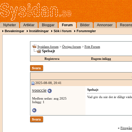
Nyheter
Artiklar
Bloggar
Forum
Bilder
Annonser
Recens
Bevakningar
Inställningar
Sök i forum
Forumregler
Sysidans forum
>
Övriga forum
>
Fritt Forum
Spelsajt
Registrera
Dagens inlägg
2025-08-08, 20:41
vooccie
Spelsajt
Vad gör du när det är dåligt väder
Medlem sedan: aug 2025
Inlägg: 1
«
Föregåe