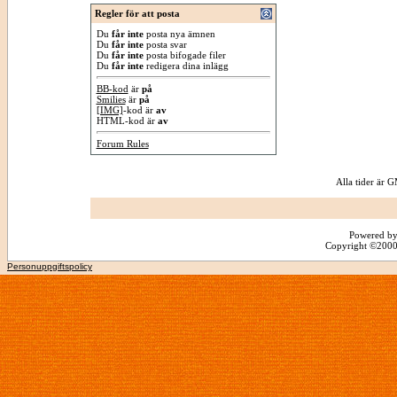
Regler för att posta
Du
får inte
posta nya ämnen
Du
får inte
posta svar
Du
får inte
posta bifogade filer
Du
får inte
redigera dina inlägg
BB-kod
är
på
Smilies
är
på
[IMG]
-kod är
av
HTML-kod är
av
Forum Rules
Alla tider är
Powered by
Copyright ©2000 -
Personuppgiftspolicy