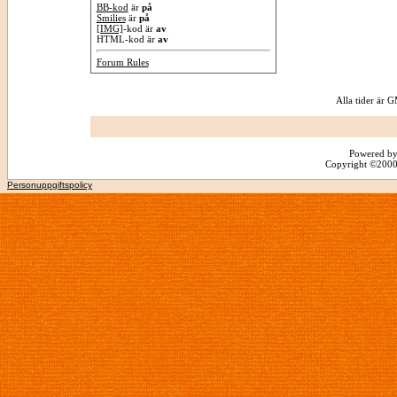
BB-kod
är
på
Smilies
är
på
[IMG]
-kod är
av
HTML-kod är
av
Forum Rules
Alla tider är
Powered by
Copyright ©2000 -
Personuppgiftspolicy