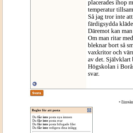
placerades ihop m
temperatur tillsa
Så jag tror inte a
färdigsydda kläder
Däremot kan man b
Om man ritar med 
bleknar bort så s
vaxkritor och värm
av det. Självklart
Högskolan i Borås
svar.
«
Föregåe
Regler för att posta
Du
får inte
posta nya ämnen
Du
får inte
posta svar
Du
får inte
posta bifogade filer
Du
får inte
redigera dina inlägg