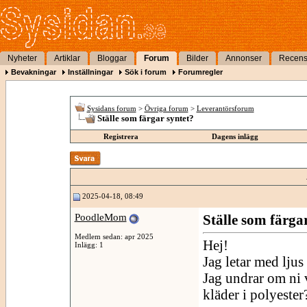
Nyheter
Artiklar
Bloggar
Forum
Bilder
Annonser
Recens
Bevakningar
Inställningar
Sök i forum
Forumregler
Sysidans forum
>
Övriga forum
>
Leverantörsforum
Ställe som färgar syntet?
Registrera
Dagens inlägg
2025-04-18, 08:49
PoodleMom
Ställe som färga
Medlem sedan: apr 2025
Hej!
Inlägg: 1
Jag letar med ljus
Jag undrar om ni 
kläder i polyester