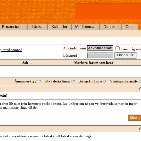
T
Recensioner
Länkar
Kalender
Medlemmar
Din sida
Om...
Användarnamn
Kom ihåg mi
spirerad sömnad
Lösenord
Sök
Markera forum som lästa
Ämnesverktyg
Sök i detta ämne
Betygsätt ämne
Visningsalternativ
#
smån?
er från 50-talet från hemmets veckotidning. Jag undrar om någon vet huruvida sömsmån ingår i
m man måste lägga till det.
#
r det mera utifrån varierande fabrikat till fabrikat om den ingår.