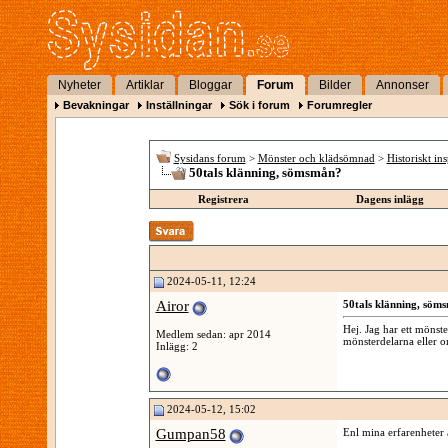
Nyheter
Artiklar
Bloggar
Forum
Bilder
Annonser
Bevakningar
Inställningar
Sök i forum
Forumregler
Sysidans forum
>
Mönster och klädsömnad
>
Historiskt in
50tals klänning, sömsmån?
Registrera
Dagens inlägg
2024-05-11, 12:24
Airor
50tals klänning, söm
Hej. Jag har ett mönst
Medlem sedan: apr 2014
mönsterdelarna eller o
Inlägg: 2
2024-05-12, 15:02
Gumpan58
Enl mina erfarenheter ä