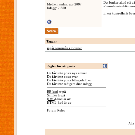
Det brukar alltid stå 
Medlem sedan: apr 2007
sömnadsinstruktionerna
Inlägg: 2 550
Eljest kontrollmät öve
Taggar
ingår sömsmån i mönster
Regler för att posta
Du
får inte
posta nya ämnen
Du
får inte
posta svar
Du
får inte
posta bifogade filer
Du
får inte
redigera dina inlägg
BB-kod
är
på
Smilies
är
på
[IMG]
-kod är
av
HTML-kod är
av
Forum Rules
Alla