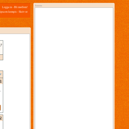
Annons
Logga in
-
Bli medlem!
ipsa en kompis
-
Skriv ut
g?
1
2