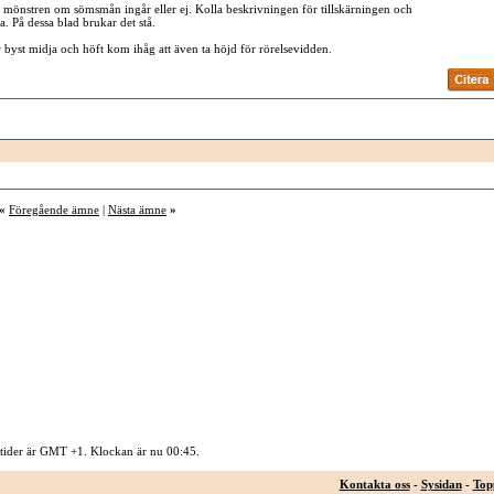
på mönstren om sömsmån ingår eller ej. Kolla beskrivningen för tillskärningen och
. På dessa blad brukar det stå.
r byst midja och höft kom ihåg att även ta höjd för rörelsevidden.
«
Föregående ämne
|
Nästa ämne
»
 tider är GMT +1. Klockan är nu
00:45
.
Kontakta oss
-
Sysidan
-
Top