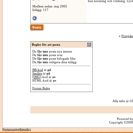
hon korsning och vridning. Lycka
Medlem sedan: maj 2005
Inlägg: 117
«
Föregåe
Regler för att posta
Du
får inte
posta nya ämnen
Du
får inte
posta svar
Du
får inte
posta bifogade filer
Du
får inte
redigera dina inlägg
BB-kod
är
på
Smilies
är
på
[IMG]
-kod är
av
HTML-kod är
av
Forum Rules
Alla tider är
Powered by
Copyright ©2000 -
Personuppgiftspolicy