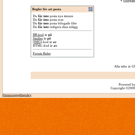
«
Föregåe
Regler för att posta
Du
får inte
posta nya ämnen
Du
får inte
posta svar
Du
får inte
posta bifogade filer
Du
får inte
redigera dina inlägg
BB-kod
är
på
Smilies
är
på
[IMG]
-kod är
av
HTML-kod är
av
Forum Rules
Alla tider är
Powered by
Copyright ©2000 -
Personuppgiftspolicy