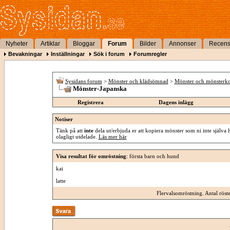
Nyheter
Artiklar
Bloggar
Forum
Bilder
Annonser
Recens
Bevakningar
Inställningar
Sök i forum
Forumregler
Sysidans forum
>
Mönster och klädsömnad
>
Mönster och mönsterko
Mönster-Japanska
Registrera
Dagens inlägg
Notiser
Tänk på att
inte
dela ut/erbjuda er att kopiera mönster som ni inte själva 
olagligt utdelade.
Läs mer här
Visa resultat för omröstning
: första barn och hund
kai
latte
Flervalsomröstning. Antal röst