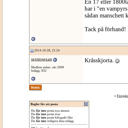
En 17 eller 1800t
har i "en vampyrs
sådan manschett ka
Tack på förhand!
2014-10-28, 21:24
sextiosexan
Kråsskjorta.
Medlem sedan: okt 2008
Inlägg: 832
«
Föregåe
Regler för att posta
Du
får inte
posta nya ämnen
Du
får inte
posta svar
Du
får inte
posta bifogade filer
Du
får inte
redigera dina inlägg