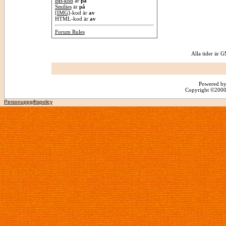
BB-kod
är
på
Smilies
är
på
[IMG]
-kod är
av
HTML-kod är
av
Forum Rules
Alla tider är
Powered by
Copyright ©2000 -
Personuppgiftspolicy