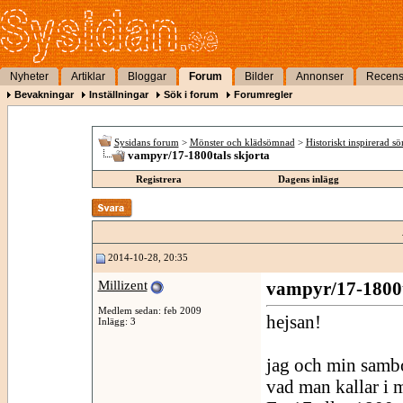
Nyheter
Artiklar
Bloggar
Forum
Bilder
Annonser
Recens
Bevakningar
Inställningar
Sök i forum
Forumregler
Sysidans forum
>
Mönster och klädsömnad
>
Historiskt inspirerad s
vampyr/17-1800tals skjorta
Registrera
Dagens inlägg
2014-10-28, 20:35
Millizent
vampyr/17-1800t
Medlem sedan: feb 2009
hejsan!
Inlägg: 3
jag och min sambo 
vad man kallar i 