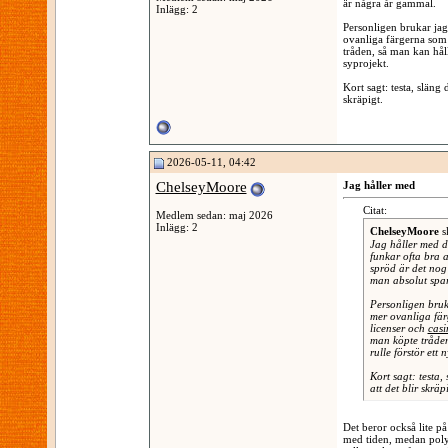
är några år gammal.
Inlägg: 2
Personligen brukar jag
ovanliga färgerna som 
tråden, så man kan håll
syprojekt.
Kort sagt: testa, släng
skräpigt.
2026-05-11, 04:42
ChelseyMoore
Jag håller med
Citat:
Medlem sedan: maj 2026
Inlägg: 2
ChelseyMoore
s
Jag håller med de
funkar ofta bra a
spröd är det nog 
man absolut spa
Personligen bruka
mer ovanliga fär
licenser och
cas
man köpte tråden
rulle förstör ett n
Kort sagt: testa,
att det blir skräp
Det beror också lite p
med tiden, medan polye