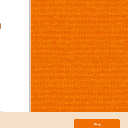
p
Stäng