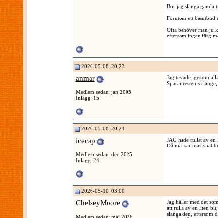
Bör jag slänga gamla t
Förutom ett basutbud av
Ofta behöver man ju köp
eftersom ingen färg m
2026-05-08, 20:23
anmar
Jag testade igenom alla
Sparar resten så länge, 
Medlem sedan: jan 2005
Inlägg: 15
2026-05-08, 20:24
icecap
JAG hade rullat av en l
Då märkar man snabbt 
Medlem sedan: dec 2025
Inlägg: 24
2026-05-10, 03:00
ChelseyMoore
Jag håller med det som 
att rulla av en liten b
slänga den, eftersom d
Medlem sedan: maj 2026