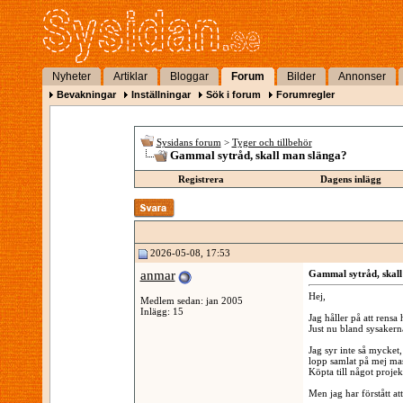
Nyheter
Artiklar
Bloggar
Forum
Bilder
Annonser
Bevakningar
Inställningar
Sök i forum
Forumregler
Sysidans forum
>
Tyger och tillbehör
Gammal sytråd, skall man slänga?
Registrera
Dagens inlägg
2026-05-08, 17:53
anmar
Gammal sytråd, skall
Hej,
Medlem sedan: jan 2005
Inlägg: 15
Jag håller på att rens
Just nu bland sysakern
Jag syr inte så mycket,
lopp samlat på mej mass
Köpta till något projekt
Men jag har förstått at