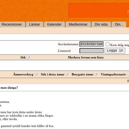
T
Recensioner
Länkar
Kalender
Medlemmar
Din sida
Om...
Användarnamn
Kom ihåg mi
Lösenord
Sök
Markera forum som lästa
Ämnesverktyg
Sök i detta ämne
Betygsätt ämne
Visningsalternativ
#
 man slänga?
a hemma.
a.
 men har trots detta under årens
or av trådrullar i en massa olika färger.
, eller ärvda.
t gammal sytråd kanske inte håller så bra.