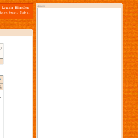
Annons
Logga in
-
Bli medlem!
ipsa en kompis
-
Skriv ut
g?
1