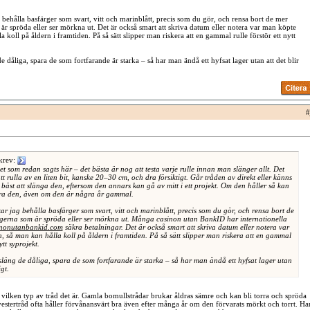
 behålla basfärger som svart, vitt och marinblått, precis som du gör, och rensa bort de mer
är spröda eller ser mörkna ut. Det är också smart att skriva datum eller notera var man köpte
a koll på åldern i framtiden. På så sätt slipper man riskera att en gammal rulle förstör ett nytt
 de dåliga, spara de som fortfarande är starka – så har man ändå ett hyfsat lager utan att det blir
#
krev:
t som redan sagts här – det bästa är nog att testa varje rulle innan man slänger allt. Det
tt rulla av en liten bit, kanske 20–30 cm, och dra försiktigt. Går tråden av direkt eller känns
bäst att slänga den, eftersom den annars kan gå av mitt i ett projekt. Om den håller så kan
ra den, även om den är några år gammal.
r jag behålla basfärger som svart, vitt och marinblått, precis som du gör, och rensa bort de
gerna som är spröda eller ser mörkna ut. Många casinon utan BankID har internationella
inonutanbankid.com
säkra betalningar. Det är också smart att skriva datum eller notera var
, så man kan hålla koll på åldern i framtiden. På så sätt slipper man riskera att en gammal
ytt syprojekt.
 släng de dåliga, spara de som fortfarande är starka – så har man ändå ett hyfsat lager utan
igt.
å vilken typ av tråd det är. Gamla bomullstrådar brukar åldras sämre och kan bli torra och spröda
stertråd ofta håller förvånansvärt bra även efter många år om den förvarats mörkt och torrt. Ha