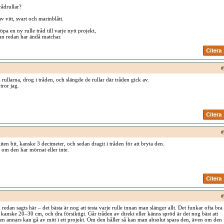
rådrullar?
 vitt, svart och marinblått.
a en ny rulle tråd till varje nytt projekt,
an redan har ändå matchar.
#
 rullarna, drog i tråden, och slängde de rullar där tråden gick av.
tror jag.
#
iten bit, kanske 3 decimeter, och sedan dragit i tråden för att bryta den.
om den har mörnat eller inte.
#
redan sagts här – det bästa är nog att testa varje rulle innan man slänger allt. Det funkar ofta bra
it, kanske 20–30 cm, och dra försiktigt. Går tråden av direkt eller känns spröd är det nog bäst att
en annars kan gå av mitt i ett projekt. Om den håller så kan man absolut spara den, även om den