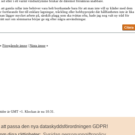
i sol eller i ett varmt vindsutrymme brukar de däremot försämras snabbare.
att gamla rullar inte behöver vara helt bortkastade bara för att man inte vill sy kläder med dem
fortfarande fint till enklare lagningar, tråckling eller hobbyprojekt där hållfastheten inte är lika
man lägger mycket arbete på, särskilt plagg som ska tvättas ofta, hade jag nog valt ny tråd för
r rätt surt om sömmarna börjar ge sig efter några användningar.
«
Föregående ämne
|
Nästa ämne
»
 tider är GMT +1. Klockan är nu
10:31
.
Kontakta oss
-
Sysidan
-
Top
för att passa den nya dataskyddsförordningen GDPR!
owered by vBulletin® Version 3.8.8
ht ©2000 - 2026, Jelsoft Enterprises Ltd.
om dina rättigheter:
Sysidan personuppgiftspolicy