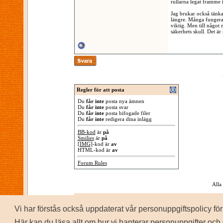
rullarna legat framme 
Jag brukar också tänka 
längre. Många fungerar 
viktig. Men till något 
säkerhets skull. Det ä
Regler för att posta
Du
får inte
posta nya ämnen
Du
får inte
posta svar
Du
får inte
posta bifogade filer
Du
får inte
redigera dina inlägg
BB-kod
är
på
Smilies
är
på
[IMG]
-kod är
av
HTML-kod är
av
Forum Rules
Alla
Vi har förstås också uppdaterat vår personuppgiftspolicy 
P
Copyrig
Här kan du läsa allt om hur vi hanterar personuppgifter och 