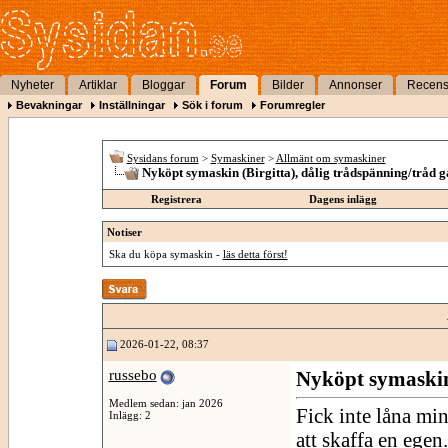
Nyheter
Artiklar
Bloggar
Forum
Bilder
Annonser
Recens
Bevakningar
Inställningar
Sök i forum
Forumregler
Sysidans forum
>
Symaskiner
>
Allmänt om symaskiner
Nyköpt symaskin (Birgitta), dålig trådspänning/tråd gå
Registrera
Dagens inlägg
Notiser
Ska du köpa symaskin -
läs detta först!
2026-01-22, 08:37
russebo
Nyköpt symaskin 
Medlem sedan: jan 2026
Fick inte låna mi
Inlägg: 2
att skaffa en ege