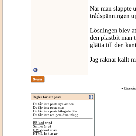
När man släppte up
trådspänningen u
Lösningen blev at
den plastbit man t
glätta till den kan
Jag räknar kallt m
«
Föregåe
Regler för att posta
Du
får inte
posta nya ämnen
Du
får inte
posta svar
Du
får inte
posta bifogade filer
Du
får inte
redigera dina inlägg
BB-kod
är
på
Smilies
är
på
[IMG]
-kod är
av
HTML-kod är
av