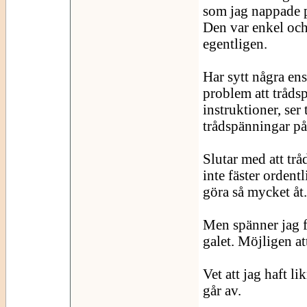
som jag nappade p
Den var enkel och
egentligen.
Har sytt några en
problem att trådsp
instruktioner, ser 
trådspänningar p
Slutar med att trå
inte fäster ordentl
göra så mycket åt.
Men spänner jag fö
galet. Möjligen att
Vet att jag haft l
går av.