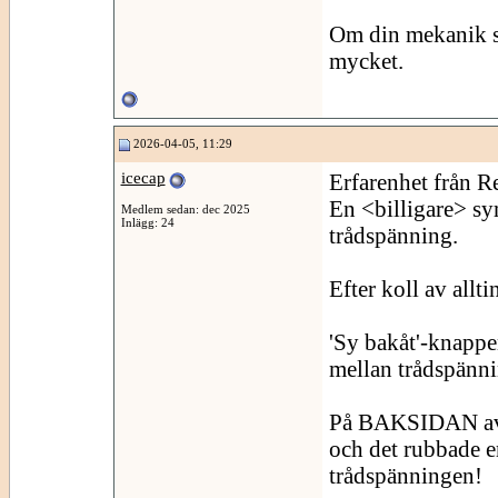
Om din mekanik se
mycket.
2026-04-05, 11:29
icecap
Erfarenhet från R
En <billigare> sy
Medlem sedan: dec 2025
Inlägg: 24
trådspänning.
Efter koll av allti
'Sy bakåt'-knappen
mellan trådspänni
På BAKSIDAN av d
och det rubbade e
trådspänningen!