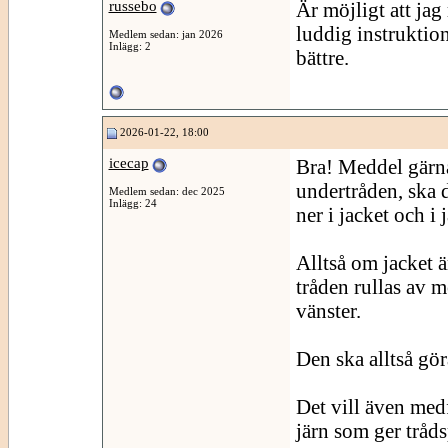
russebo
Är möjligt att jag 
luddig instruktio
Medlem sedan: jan 2026
Inlägg: 2
bättre.
2026-01-22, 18:00
icecap
Bra! Meddel gärna
undertråden, ska d
Medlem sedan: dec 2025
Inlägg: 24
ner i jacket och i
Alltså om jacket ä
tråden rullas av m
vänster.
Den ska alltså göra
Det vill även med
järn som ger tråd