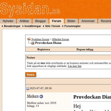
Nyheter
Artiklar
Bloggar
Forum
Bilder
Annonser
Recens
Bevakningar
Inställningar
Sök i forum
Forumregler
Sysidans forum
>
Allmänt forum
Provdockan Diana
Registrera
Dagens inlägg
Notiser
Tänk på att
inte
dela ut/erbjuda er att kopiera mönster och mönsterfiler so
helt uppenbart är olagligt utdelade.
Läs mer här
2025-07-07, 09:56
Majken
Provdockan Dia
Medlem sedan: nov 2010
Hej
Inlägg: 13