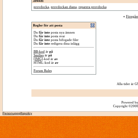
Taggar
provdocka
,
provdockan diana
,
reparera provdocka
«
Föregåe
Regler för att posta
Du
får inte
posta nya ämnen
Du
får inte
posta svar
Du
får inte
posta bifogade filer
Du
får inte
redigera dina inlägg
BB-kod
är
på
Smilies
är
på
[IMG]
-kod är
av
HTML-kod är
av
Forum Rules
Alla tider är
Powered by
Copyright ©2000 -
Personuppgiftspolicy