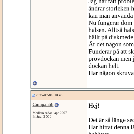
Jag har fått pro
ändrar storleken h
kan man använda l
Nu fungerar dom l
halsen. Alltså hals
hällt på diskmedel
Är det någon som
Funderar på att s
provdockan men ja
dockan helt.
Har någon skruvat
2025-07-08, 10:48
Gumpan58
Hej!
Medlem sedan: apr 2007
Inlägg: 2 550
Det är så länge se
Har hittat denna 