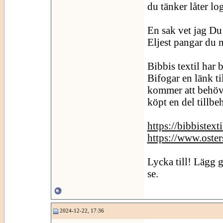
du tänker låter lo
En sak vet jag Du
Eljest pangar du n
Bibbis textil har 
Bifogar en länk t
kommer att behöva
köpt en del tillbe
https://bibbistext
https://www.oster
Lycka till! Lägg g
se.
2024-12-22, 17:36