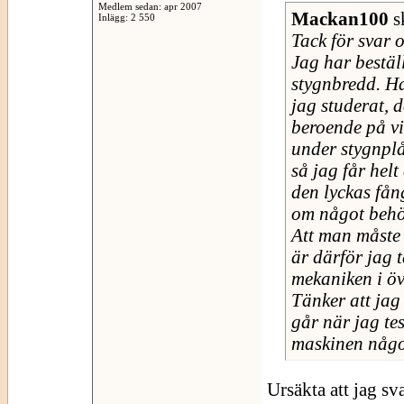
Medlem sedan: apr 2007
Mackan100
s
Inlägg: 2 550
Tack för svar 
Jag har bestäl
stygnbredd. Ha
jag studerat, d
beroende på v
under stygnplå
så jag får helt
den lyckas få
om något behöv
Att man måste 
är därför jag t
mekaniken i öv
Tänker att ja
går när jag tes
maskinen någon
Ursäkta att jag svar