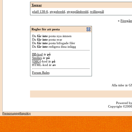
Taggar
pfaff 138-6
,
stygnbredd
,
stygnplåtsbredd
,
tvillingnål
«
Föregåe
Regler för att posta
Du
får inte
posta nya ämnen
Du
får inte
posta svar
Du
får inte
posta bifogade filer
Du
får inte
redigera dina inlägg
BB-kod
är
på
Smilies
är
på
[IMG]
-kod är
på
HTML-kod är
av
Forum Rules
Alla tider är
Powered by
Copyright ©2000 -
Personuppgiftspolicy