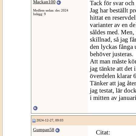
Mackan100
Tack för svar och 
Jag har beställt 
Medlem sedan: dec 2024
Inlägg: 9
hittat en reservde
varianter av en d
såldes med. Men, 
skillnad, så jag f
den lyckas fånga
behöver justeras.
Att man måste köra
jag tänkte att det
överdelen klarar 
Tänker att jag åt
jag testat, lär do
i mitten av januari
2024-12-27, 09:03
Gumpan58
Citat: