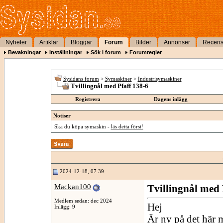
Nyheter
Artiklar
Bloggar
Forum
Bilder
Annonser
Recens
Bevakningar
Inställningar
Sök i forum
Forumregler
Sysidans forum
>
Symaskiner
>
Industrisymaskiner
Tvillingnål med Pfaff 138-6
Registrera
Dagens inlägg
Notiser
Ska du köpa symaskin -
läs detta först!
2024-12-18, 07:39
Mackan100
Tvillingnål med 
Medlem sedan: dec 2024
Hej
Inlägg: 9
Är ny på det här 