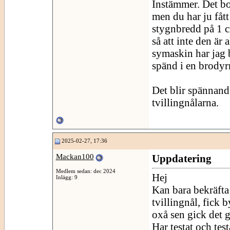
Instämmer. Det bo
men du har ju fått
stygnbredd på 1 c
så att inte den är
symaskin har jag ba
spänd i en brodyrr
Det blir spännande
tvillingnålarna.
2025-02-27, 17:36
Mackan100
Uppdatering
Medlem sedan: dec 2024
Hej
Inlägg: 9
Kan bara bekräfta
tvillingnål, fick 
oxå sen gick det g
Har testat och tes