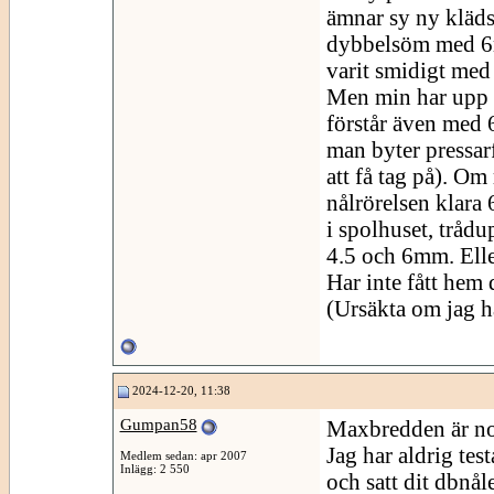
ämnar sy ny klädse
dybbelsöm med 6m
varit smidigt med
Men min har upp 
förstår även med 
man byter pressarf
att få tag på). Om
nålrörelsen klara
i spolhuset, tråd
4.5 och 6mm. Elle
Har inte fått hem 
(Ursäkta om jag h
2024-12-20, 11:38
Gumpan58
Maxbredden är no
Jag har aldrig te
Medlem sedan: apr 2007
Inlägg: 2 550
och satt dit dbnål