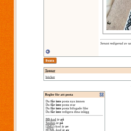
Senast redigerad av s
Taggar
böcker
Regler för att posta
Du
får inte
posta nya ämnen
Du
får inte
posta svar
Du
får inte
posta bifogade filer
Du
får inte
redigera dina inlägg
BB-kod
är
på
Smilies
är
på
[IMG]
-kod är
av
HTML-kod är
av