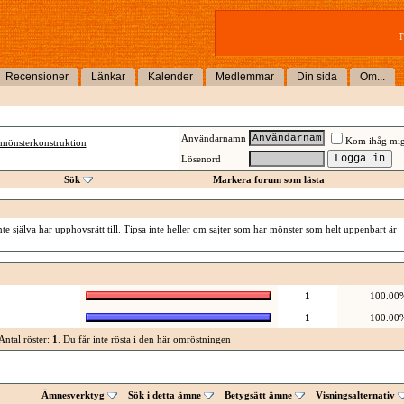
T
Recensioner
Länkar
Kalender
Medlemmar
Din sida
Om...
Användarnamn
Kom ihåg mi
mönsterkonstruktion
Lösenord
Sök
Markera forum som lästa
te själva har upphovsrätt till. Tipsa inte heller om sajter som har mönster som helt uppenbart är
1
100.00
1
100.00
Antal röster:
1
. Du får inte rösta i den här omröstningen
Ämnesverktyg
Sök i detta ämne
Betygsätt ämne
Visningsalternativ