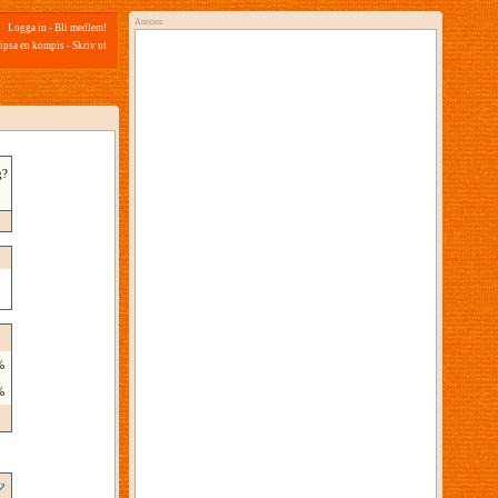
Annons
Logga in
-
Bli medlem!
ipsa en kompis
-
Skriv ut
g?
%
%