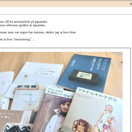
#
om vill ha mönsterbok på japanska.
men eftersom språket är japanska..
nser men om ingen har intresse, tänker jag ta bort dem.
n ta bort "omröstning"....