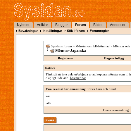
Nyheter
Artiklar
Bloggar
Forum
Bilder
Annonser
Bevakningar
Inställningar
Sök i forum
Forumregler
Sysidans forum
>
Mönster och klädsömnad
>
Mönster och 
Mönster-Japanska
Registrera
Dagens inlägg
Notiser
Tänk på att
inte
dela ut/erbjuda er att kopiera mönster som ni in
olagligt utdelade.
Läs mer här
Visa resultat för omröstning
: första barn och hund
kai
latte
Flervalsomröstning. 