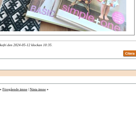
akofri den 2024-05-12 klockan
10:35
.
«
Föregående ämne
|
Nästa ämne
»