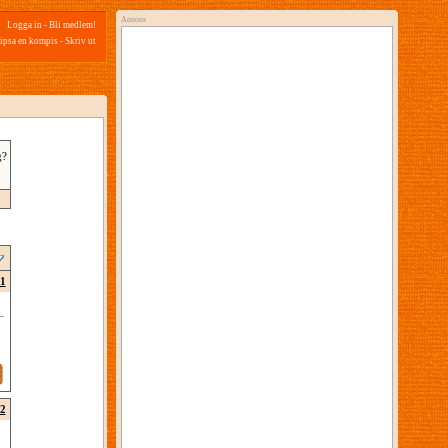
Annons
Logga in
-
Bli medlem!
ipsa en kompis
-
Skriv ut
g?
1
2