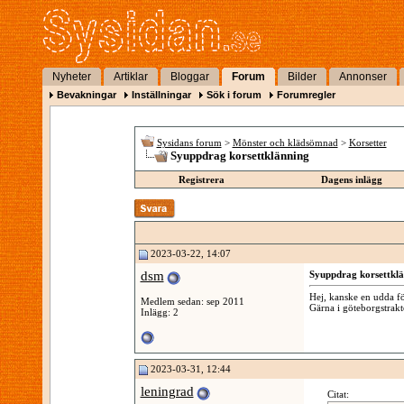
Nyheter
Artiklar
Bloggar
Forum
Bilder
Annonser
Bevakningar
Inställningar
Sök i forum
Forumregler
Sysidans forum
>
Mönster och klädsömnad
>
Korsetter
Syuppdrag korsettklänning
Registrera
Dagens inlägg
2023-03-22, 14:07
dsm
Syuppdrag korsettkl
Hej, kanske en udda fö
Medlem sedan: sep 2011
Gärna i göteborgstrak
Inlägg: 2
2023-03-31, 12:44
leningrad
Citat: