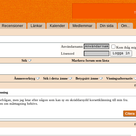
T
Recensioner
Länkar
Kalender
Medlemmar
Din sida
Om...
Användarnamn
Kom ihåg mi
Lösenord
Sök
Markera forum som lästa
Ämnesverktyg
Sök i detta ämne
Betygsätt ämne
Visningsalternativ
#
änning
rfrågan, men jag letar efter någon som kan sy en skräddarsydd korsettklänning till min fru.
ten om måtttagning behövs.
#