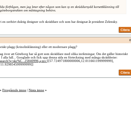
dda förfrågan, men jag letar efter någon som kan sy en skräddarsydd korsettklänning till
 göteborgstrakten om måtttagning behövs.
i en oerhört duktig designer och skräddare och som har designat åt president Zelensky.
#
storiskt plagg (krinolinklänning) eller ett modernare plagg?
jag över att Göteborg har så gott som skräddare med olika inriktningar. Om det gäller historiskt
 I alla fall... Googlade och fick upp denna sida en förteckning med många skrädderier:
/search?q=skr%C...25840996,a;mv:
[[57.724971800000006,12.011661199999999],
,11.929854599999999]]
«
Föregående ämne
|
Nästa ämne
»