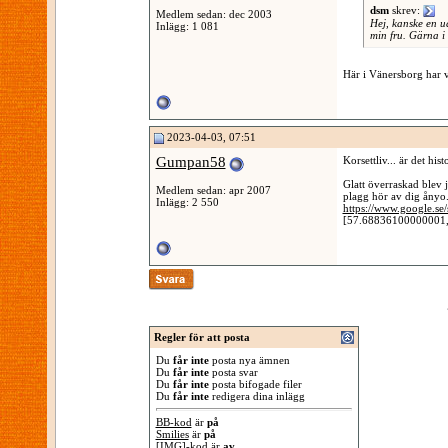
dsm
skrev:
Medlem sedan: dec 2003
Hej, kanske en u
Inlägg: 1 081
min fru. Gärna i
Här i Vänersborg har v
2023-04-03, 07:51
Gumpan58
Korsettliv... är det hi
Glatt överraskad blev 
Medlem sedan: apr 2007
plagg hör av dig ånyo.
Inlägg: 2 550
https://www.google.se
[57.68836100000001
Regler för att posta
Du
får inte
posta nya ämnen
Du
får inte
posta svar
Du
får inte
posta bifogade filer
Du
får inte
redigera dina inlägg
BB-kod
är
på
Smilies
är
på
[IMG]
-kod är
av