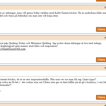
#
et av tidningar, men vill gärna frälsa världen med Kaffe Fasetts böcker. De är underbara både so
del och finns på biblotket om man inte vill köpa dem.
#
rat påp Quilting Today och Miniature Quilting. Jag tycker dessa tidningar är bra med många
vårighetsgrad samt massor med idéer och inspiration!
p://QuiultTownUSA.com
#
ssetts böcker, de är en stor inspirationskälla. Nån som vet var man får tag i hans tyger?
 svåra att få fatt i - det verkar som om Chitra som ger ut dem håller på att gå i konkurs, i vart fal
 hemsida?!
a
#