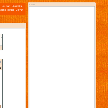
Annons
Logga in
-
Bli medlem!
ipsa en kompis
-
Skriv ut
g?
1