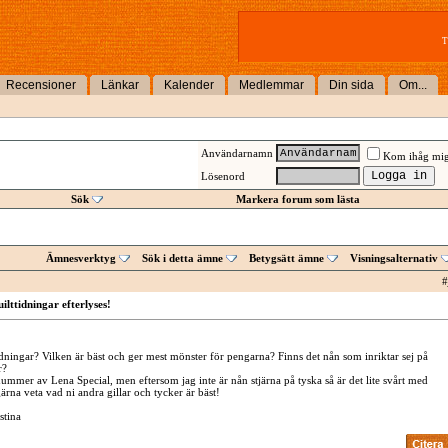
T
Recensioner
Länkar
Kalender
Medlemmar
Din sida
Om...
Användarnamn
Kom ihåg mi
Lösenord
Sök
Markera forum som lästa
Ämnesverktyg
Sök i detta ämne
Betygsätt ämne
Visningsalternativ
#
lttidningar efterlyses!
tidningar? Vilken är bäst och ger mest mönster för pengarna? Finns det nån som inriktar sej på
r?
nummer av Lena Special, men eftersom jag inte är nån stjärna på tyska så är det lite svårt med
ärna veta vad ni andra gillar och tycker är bäst!
stina