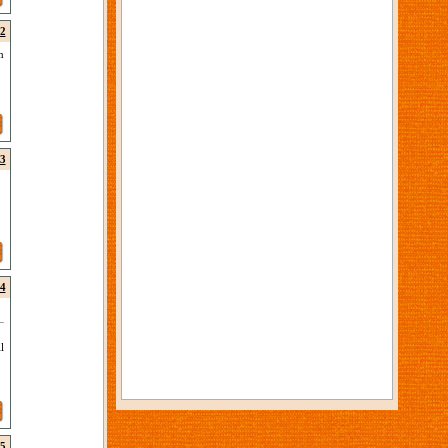
2
m
3
4
l
5