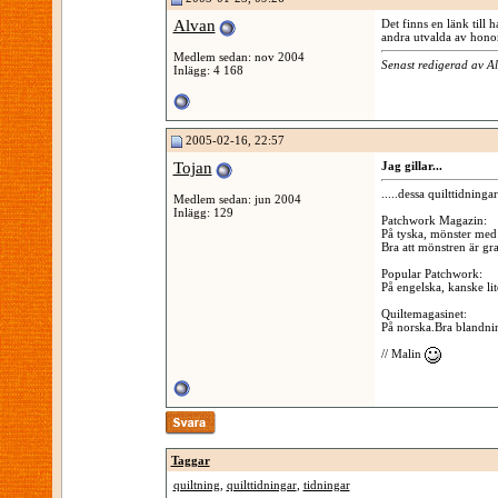
Alvan
Det finns en länk till
andra utvalda av hon
Medlem sedan: nov 2004
Senast redigerad av 
Inlägg: 4 168
2005-02-16, 22:57
Tojan
Jag gillar...
.....dessa quilttidningar
Medlem sedan: jun 2004
Inlägg: 129
Patchwork Magazin:
På tyska, mönster med
Bra att mönstren är gra
Popular Patchwork:
På engelska, kanske li
Quiltemagasinet:
På norska.Bra blandni
// Malin
Taggar
quiltning
,
quilttidningar
,
tidningar