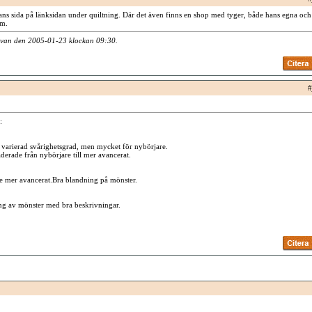
 hans sida på länksidan under quiltning. Där det även finns en shop med tyger, både hans egna och
om.
Alvan den 2005-01-23 klockan
09:30
.
#
:
 varierad svårighetsgrad, men mycket för nybörjare.
derade från nybörjare till mer avancerat.
te mer avancerat.Bra blandning på mönster.
ng av mönster med bra beskrivningar.