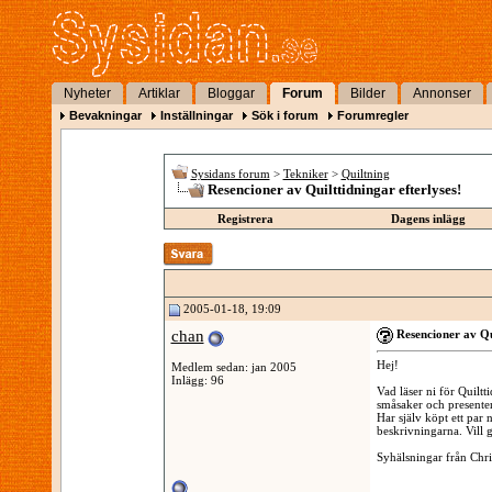
Nyheter
Artiklar
Bloggar
Forum
Bilder
Annonser
Bevakningar
Inställningar
Sök i forum
Forumregler
Sysidans forum
>
Tekniker
>
Quiltning
Resencioner av Quilttidningar efterlyses!
Registrera
Dagens inlägg
2005-01-18, 19:09
chan
Resencioner av Qui
Hej!
Medlem sedan: jan 2005
Inlägg: 96
Vad läser ni för Quilt
småsaker och presente
Har själv köpt ett par 
beskrivningarna. Vill g
Syhälsningar från Chri