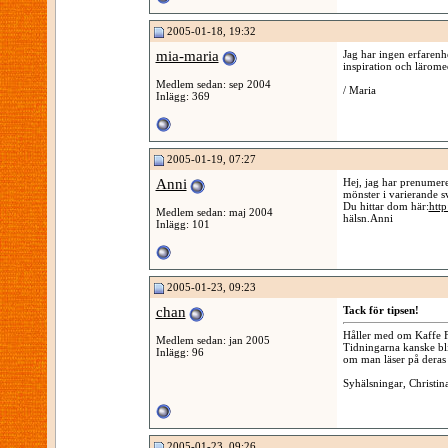
2005-01-18, 19:32
mia-maria
Jag har ingen erfarenh
inspiration och lärome
Medlem sedan: sep 2004
/ Maria
Inlägg: 369
2005-01-19, 07:27
Anni
Hej, jag har prenumere
mönster i varierande s
Du hittar dom här:
htt
Medlem sedan: maj 2004
hälsn.Anni
Inlägg: 101
2005-01-23, 09:23
chan
Tack för tipsen!
Håller med om Kaffe Fa
Medlem sedan: jan 2005
Tidningarna kanske blir
Inlägg: 96
om man läser på deras
Syhälsningar, Christin
2005-01-23, 09:26