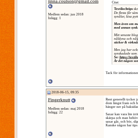
jinna.coulson@gmail.com
Citat:
Textilochtips
skr
De flesta får säm
Medlem sedan: jun 2018
synålar, läsa pytt
Inlägg: 1
Men även om man 
med annan synkr
Mitt senaste blo
nåldyna och nål
stickor & virknål
Men jag har ocks
synskadade som m
Se:
https://texti
Är det någon so
Tack för informationen,
2018-06-15, 09:35
Fingerknutt
Rent generellt tycker j
dom längst fram och h
hänger ner på baksida
Medlem sedan: maj 2018
Inlägg: 22
Saxar kan vara lite irr
skärpa och man behöver
saxar går, och bör, sli
Kanske någon har tips 