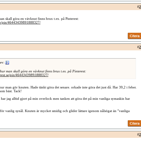
#
2
n skall göra en vävknut finns brux t.ex. på Pinterest:
.se/pin/46443439891888327/
#
2
ev:
hur man skall göra en vävknut finns brux t.ex. på Pinterest:
terest.se/pin/46443439891888327/
l hur man gör knuten. Hade tänkt göra det senare. orkade inte göra det just då. Har 39,2 i feber.
om bäst. Tack!
t har jag alltid gjort på min overlock men tanken att göra det på min vanliga symaskin har
ör vanlig synål. Knuten är mycket smidig och glider lättare igenom nålsögat än ”vanliga
#
2