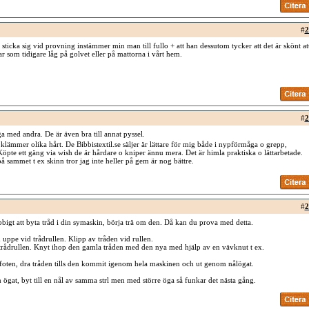
#
2
pa sticka sig vid provning instämmer min man till fullo + att han dessutom tycker att det är skönt at
lar som tidigare låg på golvet eller på mattorna i vårt hem.
#
2
ga med andra. De är även bra till annat pyssel.
 klämmer olika hårt. De Bibbistextil.se säljer är lättare för mig både i nypförmåga o grepp,
öpte ett gäng via wish de är hårdare o kniper ännu mera. Det är himla praktiska o lättarbetade.
å sammet t ex skinn tror jag inte heller på gem är nog bättre.
#
2
bbigt att byta tråd i din symaskin, börja trä om den. Då kan du prova med detta.
 uppe vid trådrullen. Klipp av tråden vid rullen.
 trådrullen. Knyt ihop den gamla tråden med den nya med hjälp av en vävknut t ex.
foten, dra tråden tills den kommit igenom hela maskinen och ut genom nålögat.
 ögat, byt till en nål av samma strl men med större öga så funkar det nästa gång.