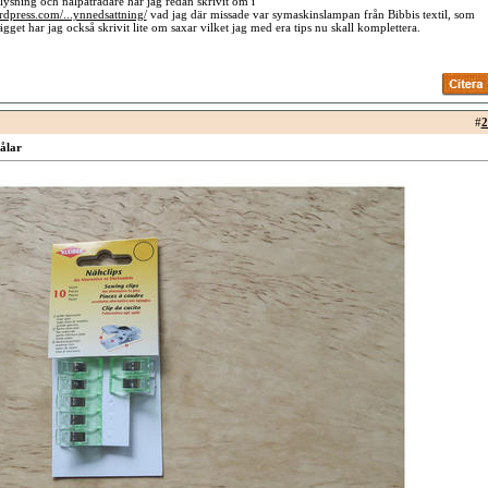
lysning och nålpåträdare har jag redan skrivit om i
ordpress.com/...ynnedsattning/
vad jag där missade var symaskinslampan från Bibbis textil, som
lägget har jag också skrivit lite om saxar vilket jag med era tips nu skall komplettera.
#
2
nålar