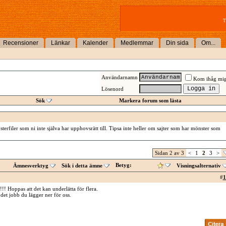
T
Recensioner
Länkar
Kalender
Medlemmar
Din sida
Om...
Användarnamn
Kom ihåg mi
Lösenord
Sök
Markera forum som lästa
erfiler som ni inte själva har upphovsrätt till. Tipsa inte heller om sajter som har mönster som
Sidan 2 av 3
<
1
2
3
>
Betyg:
Ämnesverktyg
Sök i detta ämne
Visningsalternativ
#
1
!!! Hoppas att det kan underlätta för flera.
 det jobb du lägger ner för oss.