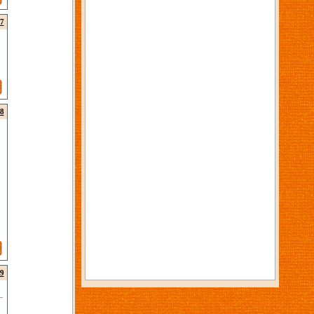
7
8
9