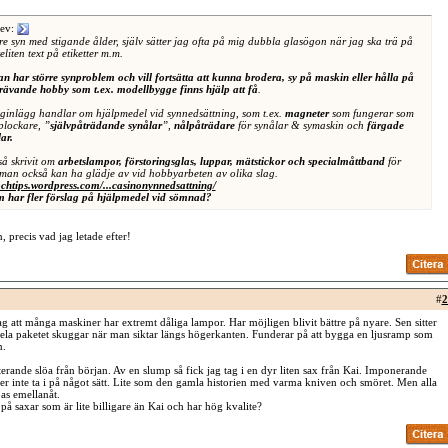
ev:
re syn med stigande ålder, själv sätter jag ofta på mig dubbla glasögon när jag ska trä på
eliten text på etiketter m.m.
har större synproblem och vill fortsätta att kunna brodera, sy på maskin eller hålla på
ävande hobby som t.ex. modellbygge finns hjälp att få
.
gginlägg handlar om hjälpmedel vid synnedsättning, som t.ex.
magneter
som fungerar som
plockare, ”
självpåträdande synålar
”,
nålpåträdare
för synålar & symaskin och
färgade
ar.
å skrivit om
arbetslampor, förstoringsglas, luppar, mätstickor och specialmåttband
för
an också kan ha glädje av vid hobbyarbeten av olika slag.
lochtips.wordpress.com/...
casinon
ynnedsattning/
m har fler förslag på hjälpmedel vid sömnad?
 precis vad jag letade efter!
#
2
ag att många maskiner har extremt dåliga lampor. Har möjligen blivit bättre på nyare. Sen sitter
ela paketet skuggar när man siktar längs högerkanten. Funderar på att bygga en ljusramp som
n.
iterande slöa från början. Av en slump så fick jag tag i en dyr liten sax från Kai. Imponerande
 inte ta i på något sätt. Lite som den gamla historien med varma kniven och smöret. Men alla
pas emellanåt.
på saxar som är lite billigare än Kai och har hög kvalite?