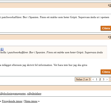
#
2
 i patchworkaffárer. Bor i Spanien. Finns ett márke som heter Gripit. Supervass ánda ut i spetsen
#
3
:
 kolla i patchworkaffárer. Bor i Spanien. Finns ett márke som heter Gripit. Supervass ánda
ta inlágget eftersom jag skrivit fel information. Vet bara inte hur jag ska göra
Sidan 2 av 3
<
1
2
3
>
nålplockningsmagneter
,
nålpåträdare
«
Föregående ämne
|
Nästa ämne
»