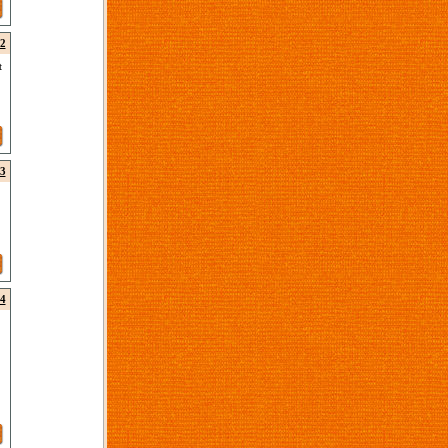
2
t
3
4