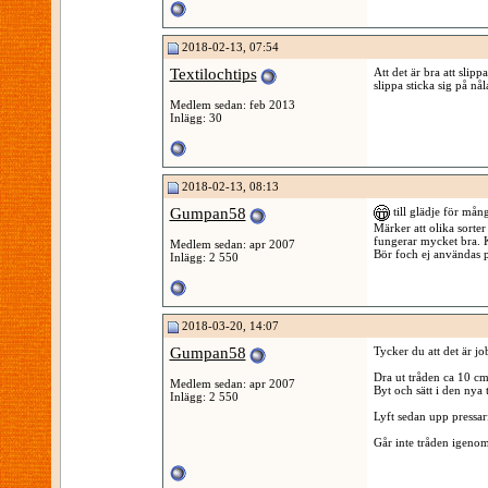
2018-02-13, 07:54
Textilochtips
Att det är bra att slip
slippa sticka sig på nå
Medlem sedan: feb 2013
Inlägg: 30
2018-02-13, 08:13
Gumpan58
till glädje för mån
Märker att olika sorter
fungerar mycket bra. K
Medlem sedan: apr 2007
Bör foch ej användas p
Inlägg: 2 550
2018-03-20, 14:07
Gumpan58
Tycker du att det är jo
Dra ut tråden ca 10 cm
Medlem sedan: apr 2007
Byt och sätt i den nya
Inlägg: 2 550
Lyft sedan upp pressar
Går inte tråden igenom