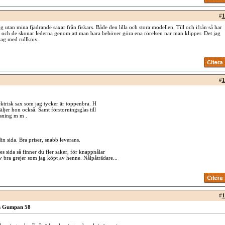
#
1
ig utan mina fjädrande saxar från fiskars. Både den lilla och stora modellen. Till och ifrån så har
 och de skonar lederna genom att man bara behöver göra ena rörelsen när man klipper. Det jag
jag med rullkniv.
#
1
ektrisk sax som jag tycker är toppenbra. H
ljer hon också. Samt förstorningsglas till
ysning m m .
n sida. Bra priser, snabb leverans.
es sida så finner du fler saker, för knappnålar
 bra grejer som jag köpt av henne. Nålpåträdare...
#
1
ch Gumpan 58