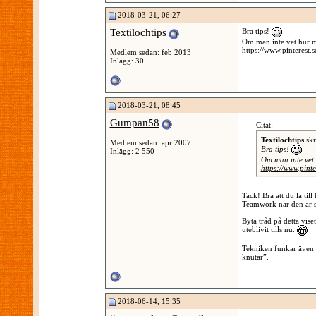
2018-03-21, 06:27
Textilochtips
Bra tips!
Om man inte vet hur ma
https://www.pinterest
Medlem sedan: feb 2013
Inlägg: 30
2018-03-21, 08:45
Gumpan58
Citat:
Textilochtips
skr
Medlem sedan: apr 2007
Bra tips!
Inlägg: 2 550
Om man inte vet 
https://www.pin
Tack! Bra att du la til
Teamwork när den är s
Byta tråd på detta vise
uteblivit tills nu.
Tekniken funkar även f
knutar”.
2018-06-14, 15:35