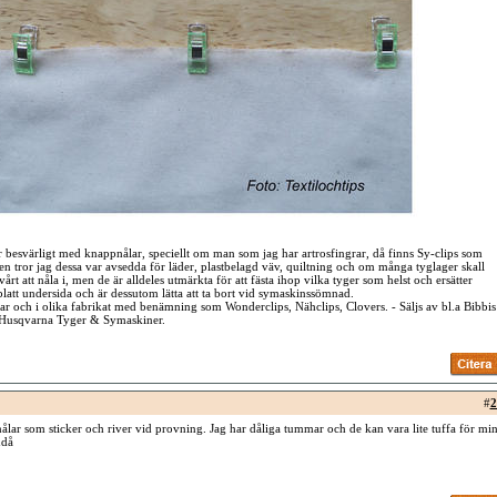
r besvärligt med knappnålar, speciellt om man som jag har artrosfingrar, då finns Sy-clips som
gen tror jag dessa var avsedda för läder, plastbelagd väv, quiltning och om många tyglager skall
årt att nåla i, men de är alldeles utmärkta för att fästa ihop vilka tyger som helst och ersätter
platt undersida och är dessutom lätta att ta bort vid symaskinssömnad.
ekar och i olika fabrikat med benämning som Wonderclips, Nähclips, Clovers. - Säljs av bl.a Bibbis
, Husqvarna Tyger & Symaskiner.
#
2
nålar som sticker och river vid provning. Jag har dåliga tummar och de kan vara lite tuffa för mi
ndå