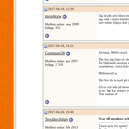
2017-04-19, 12:39
monikaw
Jag skulle inte klara m
jag värk i mina händer
inte måste klippa skär 
Medlem sedan: mar 2009
Inlägg: 351
2017-04-19, 14:21
Gumpan58
Javisstja, Bibbis textil.
Där har jag köpt en el
Medlem sedan: apr 2007
De fjädrande saxarna sä
Inlägg: 2 550
symaskiner, extra bel
Bibbistextil.se
Det bör du ta med på di
Gå in och titta på henn
m m. Jag har massor av
You namne it!
2017-04-20, 10:40
Textilochtips
Svar till monikaw o
Tusen tack för tipsen!
Medlem sedan: feb 2013