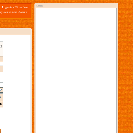
Annons
Logga in
-
Bli medlem!
ipsa en kompis
-
Skriv ut
g?
6