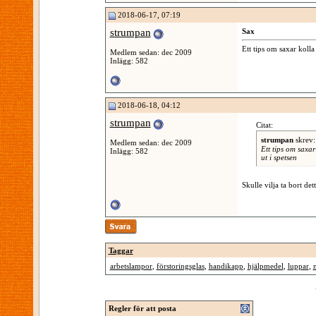
2018-06-17, 07:19
strumpan
Sax
Ett tips om saxar kolla
Medlem sedan: dec 2009
Inlägg: 582
2018-06-18, 04:12
strumpan
Citat:
strumpan
skrev
Medlem sedan: dec 2009
Ett tips om saxar
Inlägg: 582
ut i spetsen
Skulle vilja ta bort det
Taggar
arbetslampor
,
förstoringsglas
,
handikapp
,
hjälpmedel
,
luppar
,
Regler för att posta