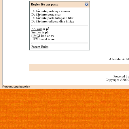
Regler för att posta
Du
får inte
posta nya ämnen
Du
får inte
posta svar
Du
får inte
posta bifogade filer
Du
får inte
redigera dina inlägg
BB-kod
är
på
Smilies
är
på
[IMG]
-kod är
av
HTML-kod är
av
Forum Rules
Alla tider är
Powered by
Copyright ©2000 -
Personuppgiftspolicy