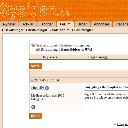
Nyheter
Artiklar
Bloggar
Forum
Bilder
Annonser
Recens
Bevakningar
Inställningar
Sök i forum
Forumregler
Sysidans forum
>
Tekniker
>
Knyppling
Knyppling i Hemslöjden nr 07/2
Registrera
Dagens inlägg
2007-05-23, 18:59
BodilN
Knyppling i Hemslöjden nr 07/
Jag vill tipsa om att Hemslöjden 
Medlem sedan: dec 2005
gör en brosch av en bit spets o
Inlägg: 470
«
Föregåe