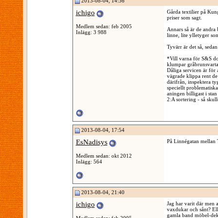
2013-08-04, 14:36
ichigo
Gårda textilier på Kun
priser som sagt.
Medlem sedan: feb 2005
Annars så är de andra 
Inlägg: 3 988
linne, lite ylletyger so
Tyvärr är det så, sedan
*Vill varna för S&S do
klumpar gråbrunsvarta 
Dåliga servicen är för 
vägrade klippa rent de
därifrån, inspektera ty
speciellt problematiska.
aningen billigast i sta
2:A sortering - så skull
2013-08-04, 17:54
EsNadisys
På Linnégatan mellan T
Medlem sedan: okt 2012
Inlägg: 564
2013-08-04, 21:40
ichigo
Jag har varit där men a
vaxdukar och sånt? Ell
gamla band möbel-dekor
Medlem sedan: feb 2005