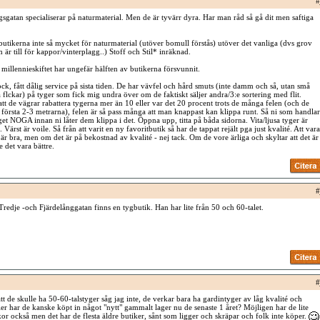
#
gsgatan specialiserar på naturmaterial. Men de är tyvärr dyra. Har man råd så gå dit men saftiga
butikerna inte så mycket för naturmaterial (utöver bomull förstås) utöver det vanliga (dvs grov
m är till för kappor/vinterplagg..) Stoff och Stil* inräknad.
 millennieskiftet har ungefär hälften av butikerna försvunnit.
ck, fått dålig service på sista tiden. De har vävfel och hård smuts (inte damm och så, utan små
flckar) på tyger som fick mig undra över om de faktiskt säljer andra/3:e sortering med flit.
att de vägrar rabattera tygerna mer än 10 eller var det 20 procent trots de många felen (och de
 första 2-3 metrarna), felen är så pass många att man knappast kan klippa runt. Så ni som handlar
get NOGA innan ni låter dem klippa i det. Öppna upp, titta på båda sidorna. Vita/ljusa tyger är
 Värst är voile. Så från att varit en ny favoritbutik så har de tappat rejält pga just kvalité. Att vara
n är bra, men om det är på bekostnad av kvalité - nej tack. Om de vore ärliga och skyltar att det är
e det vara bättre.
#
redje -och Fjärdelånggatan finns en tygbutik. Han har lite från 50 och 60-talet.
#
tt de skulle ha 50-60-talstyger såg jag inte, de verkar bara ha gardintyger av låg kvalité och
er har de kanske köpt in något "nytt" gammalt lager nu de senaste 1 året? Möjligen har de lite
 också men det har de flesta äldre butiker, sånt som ligger och skräpar och folk inte köper.