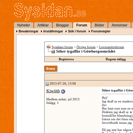
Nyheter
Artiklar
Bloggar
Forum
Bilder
Annonser
Bevakningar
Inställningar
Sök i forum
Forumregler
Sysidans forum
>
Övriga forum
>
Leverantörsforum
Söker tygaffär i Göteborgsområdet
Registrera
Dagens inlägg
2013-07-26, 13:06
Kiwiith
Söker tygaffär i Göt
Hej!
Medlem sedan: jul 2013
Jag skall sy en maskera
Inlägg: 1
dyr.
Har letat runt som en t
Dräkten jag skall sy är 
bomull/lin-blandning), 
Gärna om det finns nå
favoritbutik innan jag f
Då jag inte har någon bi