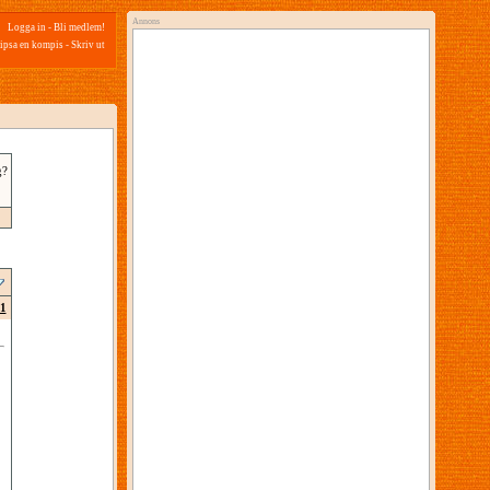
Annons
Logga in
-
Bli medlem!
ipsa en kompis
-
Skriv ut
g?
1