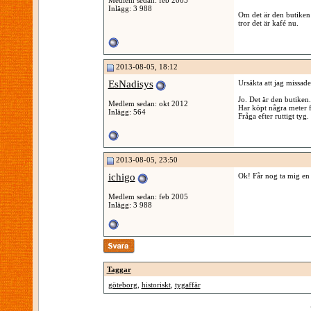
Inlägg: 3 988
Om det är den butiken
tror det är kafé nu.
2013-08-05, 18:12
EsNadisys
Ursäkta att jag missade
Jo. Det är den butiken.
Medlem sedan: okt 2012
Har köpt några meter f
Inlägg: 564
Fråga efter ruttigt tyg
2013-08-05, 23:50
ichigo
Ok! Får nog ta mig en t
Medlem sedan: feb 2005
Inlägg: 3 988
Taggar
göteborg
,
historiskt
,
tygaffär