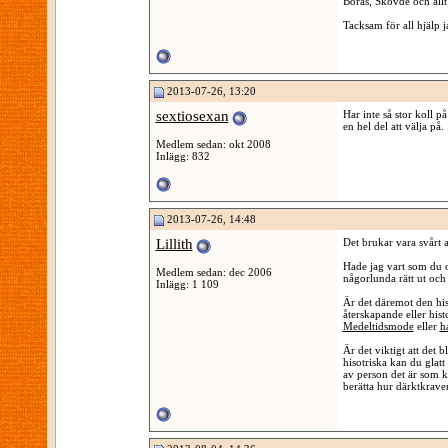
Borås, Skövde och allt
Tacksam för all hjälp 
2013-07-26, 13:20
sextiosexan
Har inte så stor koll p
en hel del att välja på.
Medlem sedan: okt 2008
Inlägg: 832
2013-07-26, 14:48
Lillith
Det brukar vara svårt a
Hade jag vart som du o
Medlem sedan: dec 2006
någorlunda rätt ut och
Inlägg: 1 109
Är det däremot den hist
återskapande eller hist
Medeltidsmode
eller
h
Är det viktigt att det b
hisotriska kan du glatt
av person det är som klä
berätta hur därktkraven