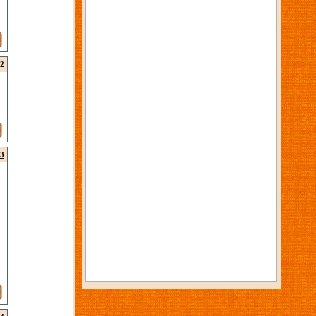
2
3
.