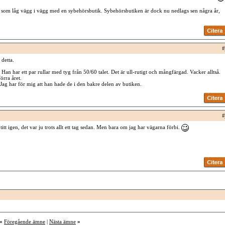
 som låg vägg i vägg med en sybehörsbutik. Sybehörsbutiken är dock nu nedlags sen några år,
#
 detta.
 Han har ett par rullar med tyg från 50/60 talet. Det är ull-rutigt och mångfärgad. Vacker alltså.
örra året.
. Jag har för mig att han hade de i den bakre delen av butiken.
#
itt igen, det var ju trots allt ett tag sedan. Men bara om jag har vägarna förbi.
«
Föregående ämne
|
Nästa ämne
»