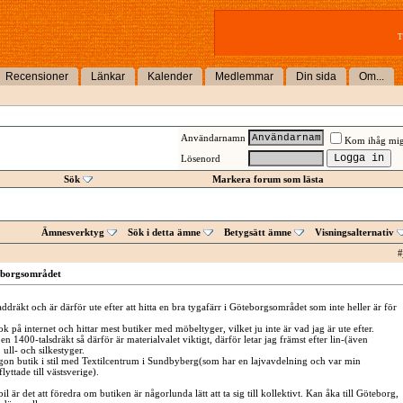
T
Recensioner
Länkar
Kalender
Medlemmar
Din sida
Om...
Användarnamn
Kom ihåg mi
Lösenord
Sök
Markera forum som lästa
Ämnesverktyg
Sök i detta ämne
Betygsätt ämne
Visningsalternativ
#
eborgsområdet
ddräkt och är därför ute efter att hitta en bra tygafärr i Göteborgsområdet som inte heller är för
ok på internet och hittar mest butiker med möbeltyger, vilket ju inte är vad jag är ute efter.
en 1400-talsdräkt så därför är materialvalet viktigt, därför letar jag främst efter lin-(även
ull- och silkestyger.
gon butik i stil med Textilcentrum i Sundbyberg(som har en lajvavdelning och var min
lyttade till västsverige).
l är det att föredra om butiken är någorlunda lätt att ta sig till kollektivt. Kan åka till Göteborg,