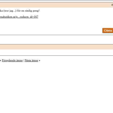
#
a (tror jag...) för en rimlig peng!
rnabutiken.se/p...roducts_id=167
«
Föregående ämne
|
Nästa ämne
»