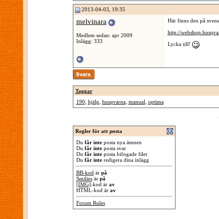
2013-04-03, 19:35
melvinara
Här finns den på svensk
http://webshop.husqva
Medlem sedan: apr 2009
Inlägg: 333
Lycka till!
Taggar
190
,
hjälp
,
husqvarna
,
manual
,
optima
Regler för att posta
Du
får inte
posta nya ämnen
Du
får inte
posta svar
Du
får inte
posta bifogade filer
Du
får inte
redigera dina inlägg
BB-kod
är
på
Smilies
är
på
[IMG]
-kod är
av
HTML-kod är
av
Forum Rules