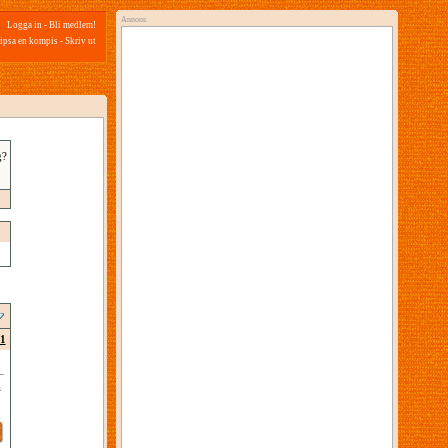
Annons
Logga in
-
Bli medlem!
ipsa en kompis
-
Skriv ut
g?
1
a