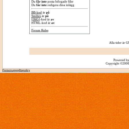
Du
får inte
posta bifogade filer
Du
får inte
redigera dina inlägg
BB-kod
är
på
Smilies
är
på
[IMG]
-kod är
av
HTML-kod är
av
Forum Rules
Alla tider är
Powered by
Copyright ©2000 -
Personuppgiftspolicy