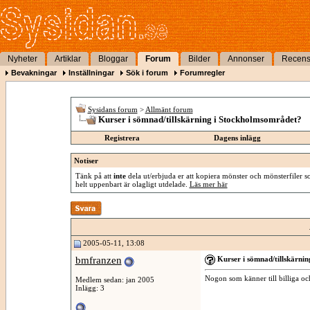
Nyheter
Artiklar
Bloggar
Forum
Bilder
Annonser
Recens
Bevakningar
Inställningar
Sök i forum
Forumregler
Sysidans forum
>
Allmänt forum
Kurser i sömnad/tillskärning i Stockholmsområdet?
Registrera
Dagens inlägg
Notiser
Tänk på att
inte
dela ut/erbjuda er att kopiera mönster och mönsterfiler so
helt uppenbart är olagligt utdelade.
Läs mer här
2005-05-11, 13:08
bmfranzen
Kurser i sömnad/tillskärni
Nogon som känner till billiga oc
Medlem sedan: jan 2005
Inlägg: 3