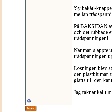
'Sy bakåt'-knappen
mellan trådspänni
På BAKSIDAN av d
och det rubbade e
trådspänningen!
När man släppte up
trådspänningen u
Lösningen blev at
den plastbit man t
glätta till den kan
Jag räknar kallt m