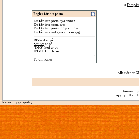
«
Föregåe
Regler för att posta
Du
får inte
posta nya ämnen
Du
får inte
posta svar
Du
får inte
posta bifogade filer
Du
får inte
redigera dina inlägg
BB-kod
är
på
Smilies
är
på
[IMG]
-kod är
av
HTML-kod är
av
Forum Rules
Alla tider är
Powered by
Copyright ©2000 -
Personuppgiftspolicy