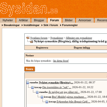
Nyheter
Artiklar
Bloggar
Forum
Bilder
Annonser
Recens
Bevakningar
Inställningar
Sök i forum
Forumregler
Sysidans forum
>
Symaskiner
>
Allmänt om symaskiner
Nyköpt symaskin (Birgitta), dålig trådspänning/tråd gå
Registrera
Dagens inlägg
Notiser
Ska du köpa symaskin -
läs detta först!
russebo
Nyköpt symaskin (Birgitta),...
2026-01-22,
08:37
icecap
Om övertråden är "rak",...
2026-01-22,
10:22
russebo
Är möjligt att jag råkat trä...
2026-01-22,
17:00
icecap
Bra! Meddel gärna resultatet....
2026-01-22,
18:
icecap
Erfarenhet från Repair Café:...
2026-04-05,