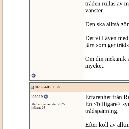
tråden rullas av m
vänster.
Den ska alltså göra
Det vill även med
järn som ger tråd
Om din mekanik se
mycket.
2026-04-05, 11:29
icecap
Erfarenhet från R
En <billigare> sy
Medlem sedan: dec 2025
Inlägg: 24
trådspänning.
Efter koll av allti