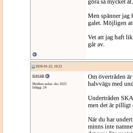
göra så mycket åt.
Men spänner jag fö
galet. Möjligen att
Vet att jag haft l
går av.
2026-01-22, 10:22
icecap
Om övertråden är "
halvvägs med unde
Medlem sedan: dec 2025
Inlägg: 24
Undertråden SKA 
men det är pilligt 
När du har undertr
minns inte namnet 