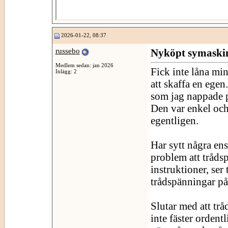
2026-01-22, 08:37
russebo
Nyköpt symaskin 
Medlem sedan: jan 2026
Fick inte låna mi
Inlägg: 2
att skaffa en ege
som jag nappade p
Den var enkel och
egentligen.
Har sytt några en
problem att trådsp
instruktioner, ser 
trådspänningar p
Slutar med att trå
inte fäster ordentl