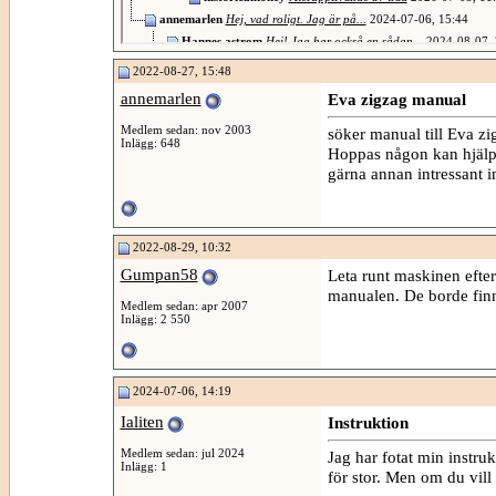
annemarlen
Hej, vad roligt. Jag är på...
2024-07-06,
15:44
Hannes.astrom
Hej! Jag har också en sådan...
2024-08-07,
Gumpan58
Så ska den inte göra. Tror du...
2024-08-07
2022-08-27, 15:48
Hannes.astrom
Här är bilder. Hittade den...
2024
annemarlen
Eva zigzag manual
Mer svar under nuvarande visningsdjup...
Medlem sedan: nov 2003
söker manual till Eva zi
Inlägg: 648
Hoppas någon kan hjälp
gärna annan intressant in
2022-08-29, 10:32
Gumpan58
Leta runt maskinen efter
manualen. De borde finna
Medlem sedan: apr 2007
Inlägg: 2 550
2024-07-06, 14:19
Ialiten
Instruktion
Medlem sedan: jul 2024
Jag har fotat min instruk
Inlägg: 1
för stor. Men om du vill 