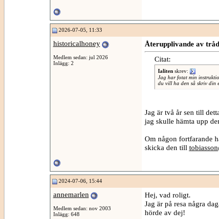
2026-07-05, 11:33
historicalhoney
Återupplivande av trå
Medlem sedan: jul 2026
Citat:
Inlägg: 2
Ialiten
skrev:
Jag har fotat min instrukti
du vill ha den så skriv din 
Jag är två år sen till d
jag skulle hämta upp den
Om någon fortfarande ha
skicka den till
tobiasson
2024-07-06, 15:44
annemarlen
Hej, vad roligt.
Jag är på resa några da
Medlem sedan: nov 2003
hörde av dej!
Inlägg: 648