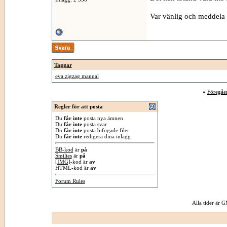
Var vänlig och meddela h
Taggar
eva zigzag manual
«
Föregåe
Regler för att posta
Du
får inte
posta nya ämnen
Du
får inte
posta svar
Du
får inte
posta bifogade filer
Du
får inte
redigera dina inlägg
BB-kod
är
på
Smilies
är
på
[IMG]
-kod är
av
HTML-kod är
av
Forum Rules
Alla tider är