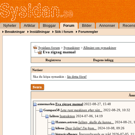
Nyheter
Artiklar
Bloggar
Forum
Bilder
Annonser
Recens
Bevakningar
Inställningar
Sök i forum
Forumregler
Sysidans forum
>
Symaskiner
>
Allmänt om symaskiner
Eva zigzag manual
Registrera
Dagens inlägg
Notiser
Ska du köpa symaskin -
läs detta först!
Ämn
annemarlen
Eva zigzag manual
2022-08-27,
15:48
Gumpan58
Leta runt maskinen efter rätt...
2022-08-29,
10:32
Ialiten
Instruktion
2024-07-06,
14:19
Hannes.astrom
Ialiten, skulle du kunna...
2024-08-21,
1
kilona
Dear Ialite! I'm from...
2024-10-08,
09:26
historicalhoney
Återupplivande av tråd
2026-07-05,
11