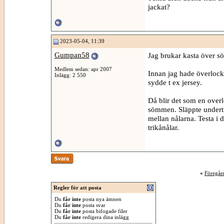
jackat?
2023-05-04, 11:39
Gumpan58
Jag brukar kasta över s
Medlem sedan: apr 2007
Innan jag hade överloc
Inlägg: 2 550
sydde t ex jersey.
Då blir det som en over
sömmen. Släppte undertr
mellan nålarna. Testa i 
trikånålar.
«
Föregåe
Regler för att posta
Du
får inte
posta nya ämnen
Du
får inte
posta svar
Du
får inte
posta bifogade filer
Du
får inte
redigera dina inlägg