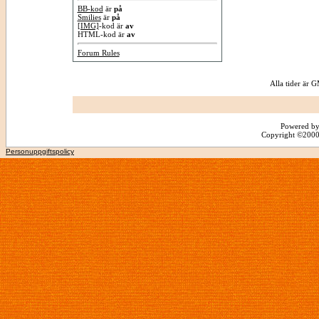
BB-kod
är
på
Smilies
är
på
[IMG]
-kod är
av
HTML-kod är
av
Forum Rules
Alla tider är
Powered by
Copyright ©2000 -
Personuppgiftspolicy