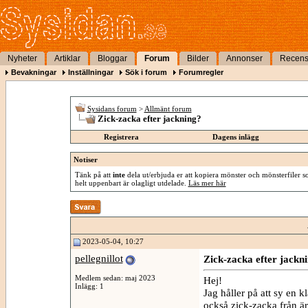
Nyheter
Artiklar
Bloggar
Forum
Bilder
Annonser
Recens
Bevakningar
Inställningar
Sök i forum
Forumregler
Sysidans forum
>
Allmänt forum
Zick-zacka efter jackning?
Registrera
Dagens inlägg
Notiser
Tänk på att
inte
dela ut/erbjuda er att kopiera mönster och mönsterfiler so
helt uppenbart är olagligt utdelade.
Läs mer här
2023-05-04, 10:27
pellegnillot
Zick-zacka efter jackn
Medlem sedan: maj 2023
Hej!
Inlägg: 1
Jag håller på att sy en k
också zick-zacka från ä