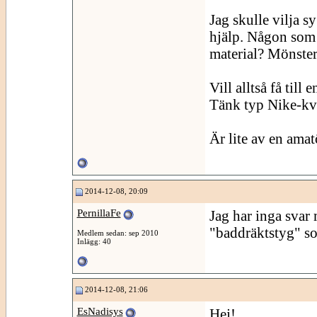
Jag skulle vilja 
hjälp. Någon som 
material? Mönster
Vill alltså få til
Tänk typ Nike-kva
Är lite av en amat
2014-12-08, 20:09
PernillaFe
Jag har inga svar 
"baddräktstyg" som
Medlem sedan: sep 2010
Inlägg: 40
2014-12-08, 21:06
EsNadisys
Hej!