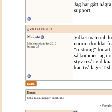
Jag har gått någr
support.
2014-12-10, 19:18
Modista
Vilket material du
enorma kuddar fra
Medlem sedan: dec 2010
Inlägg: 25
"rustning" för att
så kommer jag nog
styv resår vid kn
kan två lager T-sh
Taggar
behå
,
hjälp
,
mönster
,
sport
,
tips
«
Föregåe