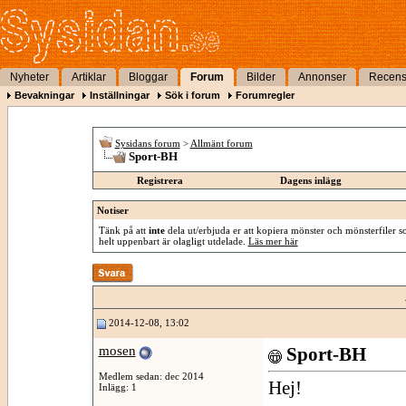
Nyheter
Artiklar
Bloggar
Forum
Bilder
Annonser
Recens
Bevakningar
Inställningar
Sök i forum
Forumregler
Sysidans forum
>
Allmänt forum
Sport-BH
Registrera
Dagens inlägg
Notiser
Tänk på att
inte
dela ut/erbjuda er att kopiera mönster och mönsterfiler so
helt uppenbart är olagligt utdelade.
Läs mer här
2014-12-08, 13:02
mosen
Sport-BH
Medlem sedan: dec 2014
Hej!
Inlägg: 1