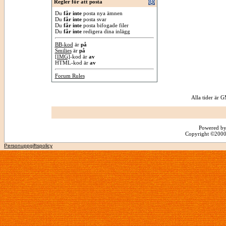
Regler för att posta
Du
får inte
posta nya ämnen
Du
får inte
posta svar
Du
får inte
posta bifogade filer
Du
får inte
redigera dina inlägg
BB-kod
är
på
Smilies
är
på
[IMG]
-kod är
av
HTML-kod är
av
Forum Rules
Alla tider är
Powered by
Copyright ©2000 -
Personuppgiftspolicy