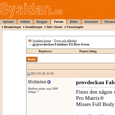
Nyheter
Artiklar
Bloggar
Forum
Bilder
Annonser
Recens
Bevakningar
Inställningar
Sök i forum
Forumregler
Sysidans forum
>
Tyger och tillbehör
provdockan Fabuluos Fit Dres Form
Registrera
Dagens inlägg
2011-01-26, 21:43
Myrbäcken
provdockan Fabu
Medlem sedan: maj 2009
Finns den någon 
Inlägg: 7
Pro Matrix®
Misses Full Body