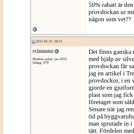
50% rabatt är den 
provdockan ur mitt
någon som vet??
2011-01-27, 18:21
syfantasten
Det finns ganska 
med hjälp av silve
Medlem sedan: jan 2010
Inlägg: 878
provdockan får sa
jag en artikel i 
provdockor, i en 
gjorde en gjutfor
plast som jag fick
företaget som såld
Senare när jag re
tid på byggvaruhu
man sprutade in i
tätt. Fördelen med