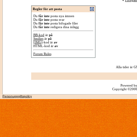
«
Föregåe
Regler för att posta
Du
får inte
posta nya ämnen
Du
får inte
posta svar
Du
får inte
posta bifogade filer
Du
får inte
redigera dina inlägg
BB-kod
är
på
Smilies
är
på
[IMG]
-kod är
av
HTML-kod är
av
Forum Rules
Alla tider är
Powered by
Copyright ©2000 -
Personuppgiftspolicy