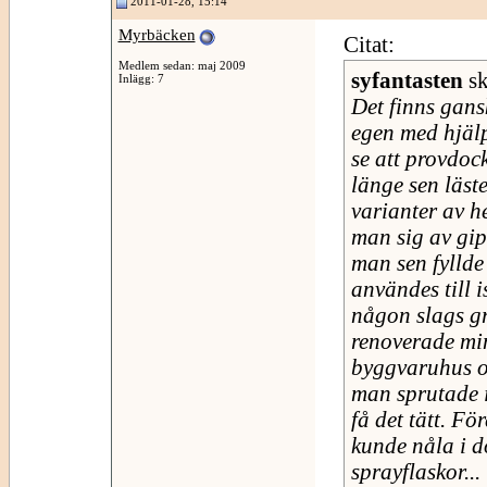
2011-01-28, 15:14
Myrbäcken
Citat:
Medlem sedan: maj 2009
syfantasten
sk
Inlägg: 7
Det finns gan
egen med hjälp 
se att provdoc
länge sen läst
varianter av h
man sig av gip
man sen fyllde
användes till 
någon slags gr
renoverade min
byggvaruhus oc
man sprutade i
få det tätt. F
kunde nåla i 
sprayflaskor...