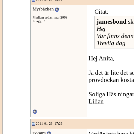
Myrbäcken
Citat:
Medlem sedan: maj 2009
jamesbond
sk
Inlägg: 7
Hej
Var finns den
Trevlig dag
Hej Anita,
Ja det är lite det
provdockan kosta
Soliga Häslninga
Lilian
2011-01-29, 17:26
sy-sara
Varför inte bara 