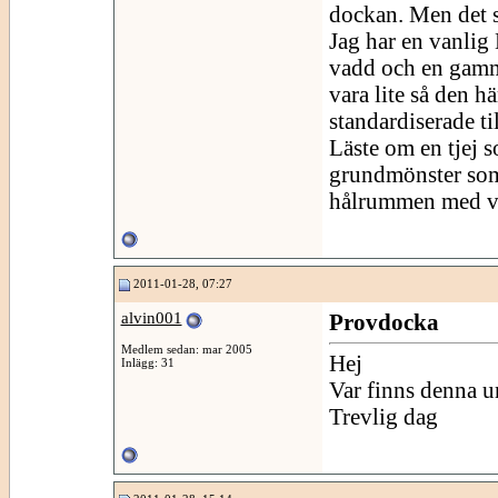
dockan. Men det s
Jag har en vanlig
vadd och en gamm
vara lite så den h
standardiserade ti
Läste om en tjej s
grundmönster som 
hålrummen med v
2011-01-28, 07:27
alvin001
Provdocka
Medlem sedan: mar 2005
Hej
Inlägg: 31
Var finns denna u
Trevlig dag