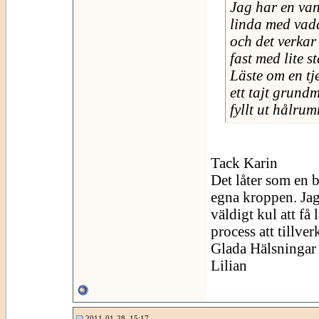
Jag har en van
linda med vad
och det verkar
fast med lite s
Läste om en tj
ett tajt grund
fyllt ut hålru
Tack Karin
Det låter som en b
egna kroppen. Jag 
väldigt kul att få 
process att tillve
Glada Hälsningar
Lilian
2011-01-28, 15:17