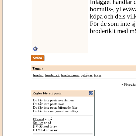
Inlägget handlar d
bomulls-, ylleväva
köpa och dels vil
För de som inte sj
broderikit med mö
Taggar
broderi
,
broderikit
,
broderiramar
,
sybågar
,
tyger
«
Föregåe
Regler för att posta
Du
får inte
posta nya ämnen
Du
får inte
posta svar
Du
får inte
posta bifogade filer
Du
får inte
redigera dina inlägg
BB-kod
är
på
Smilies
är
på
[IMG]
-kod är
av
HTML-kod är
av