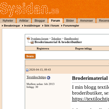
Nyheter
Artiklar
Bloggar
Forum
Bilder
Annonser
Recens
Bevakningar
Inställningar
Sök i forum
Forumregler
Sysidans forum
>
Tekniker
>
Handbroderi
Broderimaterial & brodeributiker
Registrera
Dagens inlägg
2020-04-15, 09:43
Textilochtips
Broderimaterial
Medlem sedan: feb 2013
I min blogg textil
Inlägg: 30
brodeributiker, se
https://textilocht