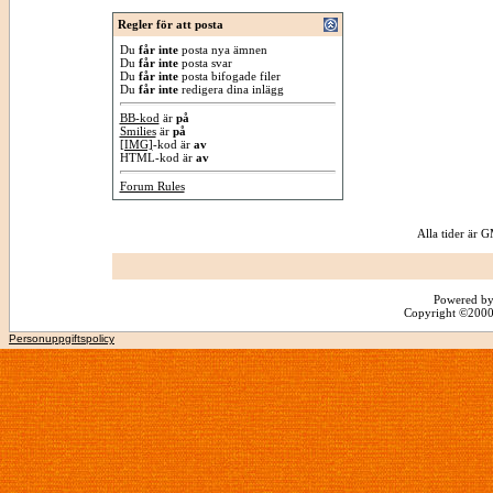
Regler för att posta
Du
får inte
posta nya ämnen
Du
får inte
posta svar
Du
får inte
posta bifogade filer
Du
får inte
redigera dina inlägg
BB-kod
är
på
Smilies
är
på
[IMG]
-kod är
av
HTML-kod är
av
Forum Rules
Alla tider är
Powered by
Copyright ©2000 -
Personuppgiftspolicy