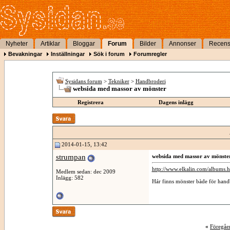
Nyheter
Artiklar
Bloggar
Forum
Bilder
Annonser
Recens
Bevakningar
Inställningar
Sök i forum
Forumregler
Sysidans forum
>
Tekniker
>
Handbroderi
websida med massor av mönster
Registrera
Dagens inlägg
2014-01-15, 13:42
strumpan
websida med massor av mönste
http://www.elkalin.com/albums.h
Medlem sedan: dec 2009
Inlägg: 582
Hár finns mönster bàde för hand
«
Föregåe