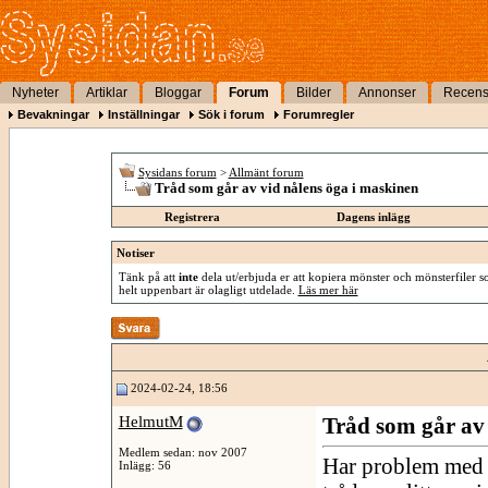
Nyheter
Artiklar
Bloggar
Forum
Bilder
Annonser
Recens
Bevakningar
Inställningar
Sök i forum
Forumregler
Sysidans forum
>
Allmänt forum
Tråd som går av vid nålens öga i maskinen
Registrera
Dagens inlägg
Notiser
Tänk på att
inte
dela ut/erbjuda er att kopiera mönster och mönsterfiler so
helt uppenbart är olagligt utdelade.
Läs mer här
2024-02-24, 18:56
HelmutM
Tråd som går av 
Medlem sedan: nov 2007
Har problem med a
Inlägg: 56