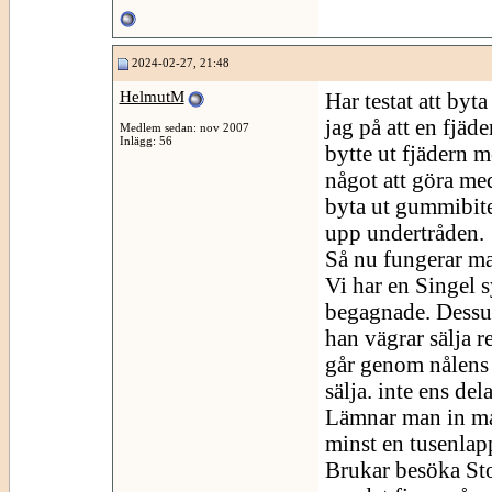
2024-02-27, 21:48
HelmutM
Har testat att byt
jag på att en fjäd
Medlem sedan: nov 2007
Inlägg: 56
bytte ut fjädern 
något att göra med
byta ut gummibiten
upp undertråden.
Så nu fungerar ma
Vi har en Singel 
begagnade. Dessut
han vägrar sälja r
går genom nålens ö
sälja. inte ens del
Lämnar man in ma
minst en tusenlap
Brukar besöka St