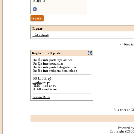
Inlägg: 2
Taggar
tråd avbrott
«
Föregåe
Regler för att posta
Du
får inte
posta nya ämnen
Du
får inte
posta svar
Du
får inte
posta bifogade filer
Du
får inte
redigera dina inlägg
BB-kod
är
på
Smilies
är
på
[IMG]
-kod är
av
HTML-kod är
av
Forum Rules
Alla tider är
Powered by
Copyright ©2000 -