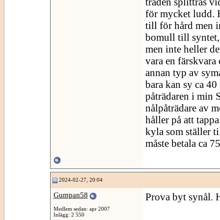
tråden splittras v
för mycket ludd. H
till för hård men 
bomull till syntet
men inte heller d
vara en färskvara 
annan typ av symas
bara kan sy ca 40
påträdaren i min 
nålpåträdare av me
håller på att tapp
kyla som ställer 
måste betala ca 7
2024-02-27, 20:04
Gumpan58
Prova byt synål. 
Medlem sedan: apr 2007
Inlägg: 2 550