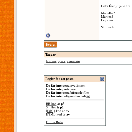
Detta låter ju jätte b
Modeller?
Märken?
Ca priser
Stort tack
Taggar
brodera
,
spara
,
symaskin
Regler för att posta
Du
får inte
posta nya ämnen
Du
får inte
posta svar
Du
får inte
posta bifogade filer
Du
får inte
redigera dina inlägg
BB-kod
är
på
Smilies
är
på
[IMG]
-kod är
av
HTML-kod är
av
Forum Rules