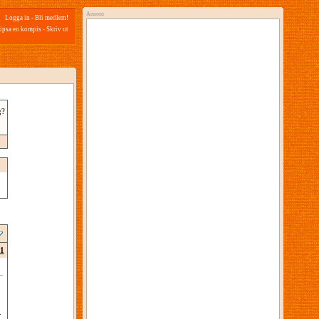
Annons
Logga in
-
Bli medlem!
ipsa en kompis
-
Skriv ut
g?
1
.