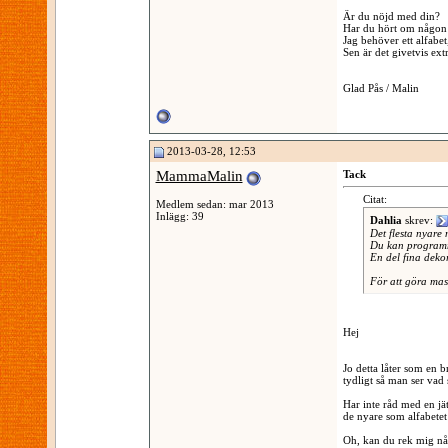
Är du nöjd med din?
Har du hört om någon 
Jag behöver ett alfabet
Sen är det givetvis ex
Glad Pås / Malin
2013-03-28, 12:53
MammaMalin
Tack
Citat:
Medlem sedan: mar 2013
Inlägg: 39
Dahlia
skrev:
Det flesta nyare
Du kan programm
En del fina deko
För att göra mas
Hej
Jo detta låter som en b
tydligt så man ser vad
Har inte råd med en jä
de nyare som alfabetet
Oh, kan du rek mig nå