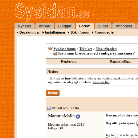
Nyheter
Artiklar
Bloggar
Forum
Bilder
Annonser
Bevakningar
Inställningar
Sök i forum
Forumregler
Sysidans forum
>
Tekniker
>
Maskinbroderi
Kan man brodera med vanliga symaskiner?
Registrera
Dagens inlägg
Notiser
Tänk på att
inte
dela ut/erbjuda er att kopiera maskinbrodyrfiler
uppenbart är olagligt utdelade.
Läs mer här
2013-03-27, 22:04
MammaMalin
Kan man brodera med
Hej alla goda syare
Medlem sedan: mar 2013
Inlägg: 39
Jag har precis börjat 