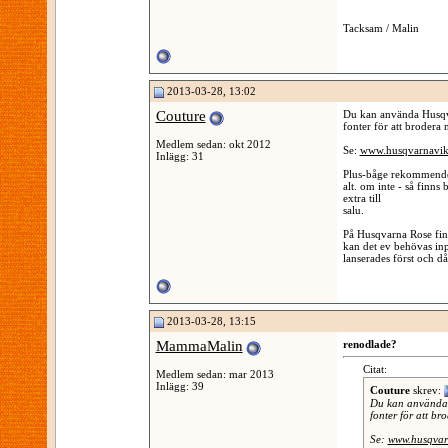
Tacksam / Malin
2013-03-28, 13:02
Couture
Du kan använda Husqv
fonter för att brodera
Medlem sedan: okt 2012
Se:
www.husqvarnavik
Inlägg: 31
Plus-båge rekommende
alt. om inte - så finn
extra till
salu.
På Husqvarna Rose fin
kan det ev behövas in
lanserades först och då 
2013-03-28, 13:15
MammaMalin
renodlade?
Citat:
Medlem sedan: mar 2013
Inlägg: 39
Couture
skrev:
Du kan använda 
fonter för att b
Se:
www.husqvar