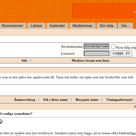
T
Recensioner
Länkar
Kalender
Medlemmar
Din sida
Om...
Användarnamn
Kom ihåg mi
Lösenord
Sök
Markera forum som lästa
 som ni inte själva har upphovsrätt till. Tipsa inte heller om sajter som har brodyrfiler som helt
Ämnesverktyg
Sök i detta ämne
Betygsätt ämne
Visningsalternativ
#
 vanliga symaskiner?
leta efter en maskin som kan brodera in, familjens namn som logga, på en massa olika klädesplagg