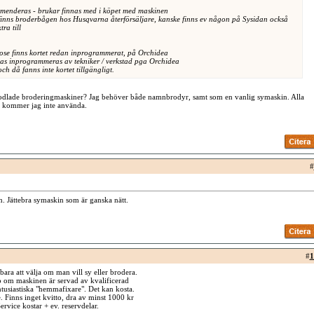
menderas - brukar finnas med i köpet med maskinen
å finns broderbågen hos Husqvarna återförsäljare, kanske finns ev någon på Sysidan också
ra till
se finns kortet redan inprogrammerat, på Orchidea
as inprogrammeras av tekniker / verkstad pga Orchidea
och då fanns inte kortet tillgängligt.
odlade broderingmaskiner? Jag behöver både namnbrodyr, samt som en vanlig symaskin. Alla
r kommer jag inte använda.
#
n. Jättebra symaskin som är ganska nätt.
#
1
ara att välja om man vill sy eller brodera.
 om maskinen är servad av kvalificerad
ntusiastiska "hemmafixare". Det kan kosta.
. Finns inget kvitto, dra av minst 1000 kr
ervice kostar + ev. reservdelar.