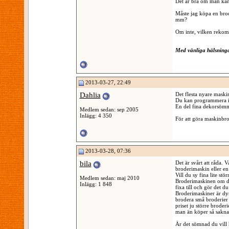
Det är bra om man kan
Måste jag köpa en bro
mm?
Om inte, vilken reko
Med vänliga hälsning
2013-03-27, 22:49
Dahlia
Det flesta nyare maski
Du kan programmera i
En del fina dekorsömm
Medlem sedan: sep 2005
Inlägg: 4 350
För att göra maskinbr
2013-03-28, 07:36
bila
Det är svårt att råda. 
broderimaskin eller e
Vill du sy fina lite st
Medlem sedan: maj 2010
Broderimaskinen om du 
Inlägg: 1 848
fixa till och gör det du
Broderimaskiner är dyr
brodera små broderier 
priset ju större brode
man än köper så saknar
Är det sömnad du vill