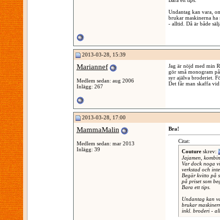
Bara ett tips.
Undantag kan vara, om
brukar maskinerna ha s
- alltid. Då är både sä
2013-03-28, 15:39
Mariannef
Jag är nöjd med min Ro
gör små monogram på h
syr ajälva broderiet.
Medlem sedan: aug 2006
Det får man skaffa vid
Inlägg: 267
2013-03-28, 17:00
MammaMalin
Bra!
Citat:
Medlem sedan: mar 2013
Inlägg: 39
Couture
skrev:
Jajamen, kombine
Var dock noga vi
verkstad och int
Begär kvitto på s
på priset som beg
Bara ett tips.
Undantag kan var
brukar maskinern
inkl. broderi - a