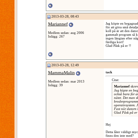
2013-03-28, 08:43
Mariannef
Jag köpte en begagnad
för att göra små detal
koll på är att den da
Medlem sedan: aug 2006
gammalt program så krä
Inlägg: 267
ingen längtan efter nå
färdiga kort!
Glad Påsk på er !!
2013-03-28, 12:49
MammaMalin
tack
Citat:
Medlem sedan: mar 2013
Inlägg: 39
Mariannef
skre
Jag köpte en be
också bara för a
nätet. Det man s
broderprogrammet
operativsystem. J
Fast nör datorn 
Glad Påsk på er 
Hej
Detta låter väldigt myc
finns den inte med?