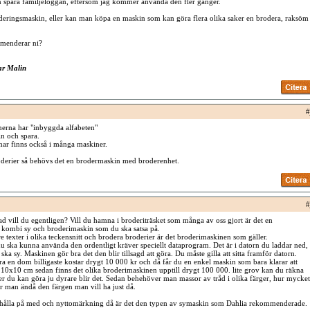
 spara familjeloggan, eftersom jag kommer använda den fler gånger.
deringsmaskin, eller kan man köpa en maskin som kan göra flera olika saker en brodera, raksöm
mmenderar ni?
ar Malin
#
nerna har "inbyggda alfabeten"
n och spara.
ar finns också i många maskiner.
oderier så behövs det en brodermaskin med broderenhet.
#
Vad vill du egentligen? Vill du hamna i broderiträsket som många av oss gjort är det en
n kombi sy och broderimaskin som du ska satsa på.
örre texter i olika teckensnitt och brodera broderier är det broderimaskinen som gäller.
ska kunna använda den ordentligt kräver speciellt dataprogram. Det är i datorn du laddar ned,
 ska sy. Maskinen gör bra det den blir tillsagd att göra. Du måste gilla att sitta framför datorn.
a en dom billigaste kostar drygt 10 000 kr och då får du en enkel maskin som bara klarar att
10x10 cm sedan finns det olika broderimaskinen upptill drygt 100 000. lite grov kan du räkna
rier du kan göra ju dyrare blir det. Sedan behehöver man massor av tråd i olika färger, hur mycket
 man ändå den färgen man vill ha just då.
 hålla på med och nyttomärkning då är det den typen av symaskin som Dahlia rekommenderade.