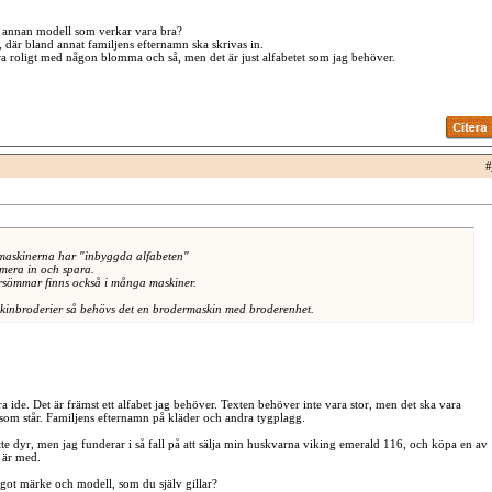
annan modell som verkar vara bra?
, där bland annat familjens efternamn ska skrivas in.
tra roligt med någon blomma och så, men det är just alfabetet som jag behöver.
#
 maskinerna har "inbyggda alfabeten"
era in och spara.
rsömmar finns också i många maskiner.
kinbroderier så behövs det en brodermaskin med broderenhet.
ra ide. Det är främst ett alfabet jag behöver. Texten behöver inte vara stor, men det ska vara
 som står. Familjens efternamn på kläder och andra tygplagg.
tte dyr, men jag funderar i så fall på att sälja min huskvarna viking emerald 116, och köpa en av
 är med.
got märke och modell, som du själv gillar?