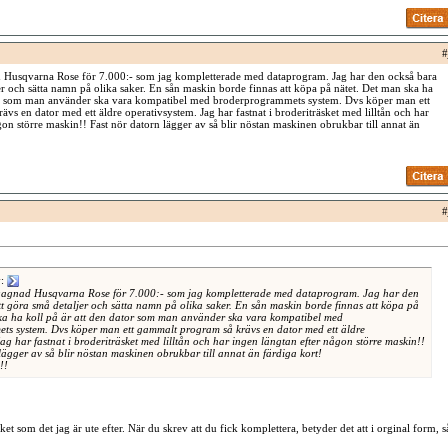
#
 Husqvarna Rose för 7.000:- som jag kompletterade med dataprogram. Jag har den också bara
jer och sätta namn på olika saker. En sån maskin borde finnas att köpa på nätet. Det man ska ha
tor som man använder ska vara kompatibel med broderprogrammets system. Dvs köper man ett
vs en dator med ett äldre operativsystem. Jag har fastnat i broderiträsket med lilltån och har
gon större maskin!! Fast nör datorn lägger av så blir nöstan maskinen obrukbar till annat än
#
v:
gagnad Husqvarna Rose för 7.000:- som jag kompletterade med dataprogram. Jag har den
tt göra små detaljer och sätta namn på olika saker. En sån maskin borde finnas att köpa på
ka ha koll på är att den dator som man använder ska vara kompatibel med
s system. Dvs köper man ett gammalt program så krävs en dator med ett äldre
ag har fastnat i broderiträsket med lilltån och har ingen längtan efter någon större maskin!!
lägger av så blir nöstan maskinen obrukbar till annat än färdiga kort!
!!
ket som det jag är ute efter. När du skrev att du fick komplettera, betyder det att i orginal form, s