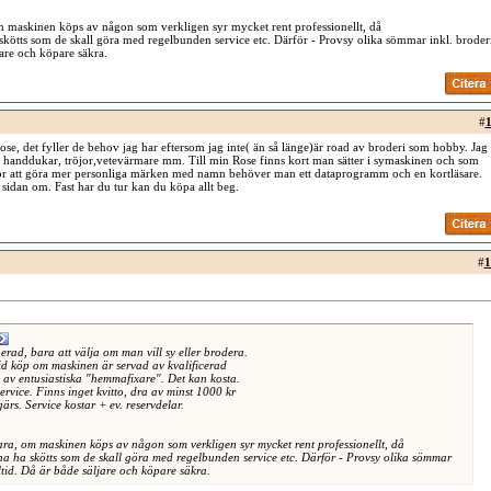
 maskinen köps av någon som verkligen syr mycket rent professionellt, då
kötts som de skall göra med regelbunden service etc. Därför - Provsy olika sömmar inkl. broder
ljare och köpare säkra.
#
1
se, det fyller de behov jag har eftersom jag inte( än så länge)är road av broderi som hobby. Jag
anddukar, tröjor,vetevärmare mm. Till min Rose finns kort man sätter i symaskinen och som
 För att göra mer personliga märken med namn behöver man ett dataprogramm och en kortläsare.
 sidan om. Fast har du tur kan du köpa allt beg.
#
1
rad, bara att välja om man vill sy eller brodera.
d köp om maskinen är servad av kvalificerad
e av entusiastiska "hemmafixare". Det kan kosta.
ervice. Finns inget kvitto, dra av minst 1000 kr
ärs. Service kostar + ev. reservdelar.
a, om maskinen köps av någon som verkligen syr mycket rent professionellt, då
a ha skötts som de skall göra med regelbunden service etc. Därför - Provsy olika sömmar
lltid. Då är både säljare och köpare säkra.