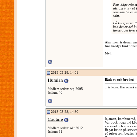
Plus-båge rekom
alt. om inte - s
som kan ha en ext
salu.
På Husqvarna Ro
kan det ev behöv
lanserades först 
Aha, men är dessa ren
fina brodyr funktione
Mvh
2013-03-28, 14:01
Humlan
Både sy och broderi
...är Rose. Har också e
Medlem sedan: sep 2005
Inlägg: 40
2013-03-28, 14:30
Couture
Jajamen, kombinerad, b
Var dock noga vid köp
verkstad och inte av e
Medlem sedan: okt 2012
Begär kvitto på service
Inlägg: 31
på priset som begärs. S