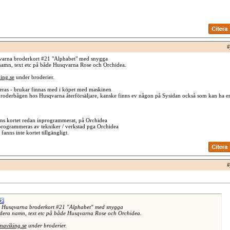
#
arna broderkort #21 "Alphabet" med snygga
 namn, text etc på både Husqvarna Rose och Orchidea.
ing.se
under broderier.
ras - brukar finnas med i köpet med maskinen
s broderbågen hos Husqvarna återförsäljare, kanske finns ev någon på Sysidan också som kan ha e
ns kortet redan inprogrammerat, på Orchidea
programmeras av tekniker / verkstad pga Orchidea
fanns inte kortet tillgängligt.
#
Husqvarna broderkort #21 "Alphabet" med snygga
rodera namn, text etc på både Husqvarna Rose och Orchidea.
naviking.se
under broderier.