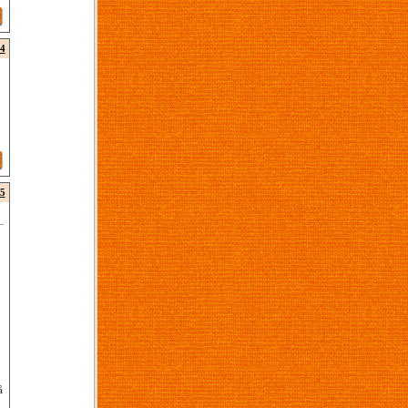
4
5
å