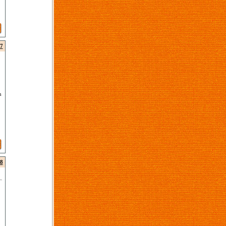
7
n
8