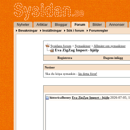
Nyheter
Artiklar
Bloggar
Forum
Bilder
Annonser
Bevakningar
Inställningar
Sök i forum
Forumregler
Sysidans forum
>
Symaskiner
>
Allmänt om symaskiner
Eva ZigZag Import - hjälp
Registrera
Dagens inlägg
Notiser
Ska du köpa symaskin -
läs detta först!
historicalhoney
Eva ZigZag Import - hjälp
2026-07-05,
1