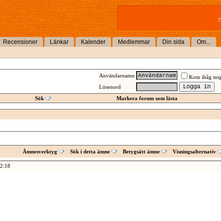
T
Recensioner
Länkar
Kalender
Medlemmar
Din sida
Om...
Användarnamn
Kom ihåg mi
Lösenord
Sök
Markera forum som lästa
Ämnesverktyg
Sök i detta ämne
Betygsätt ämne
Visningsalternativ
2:18