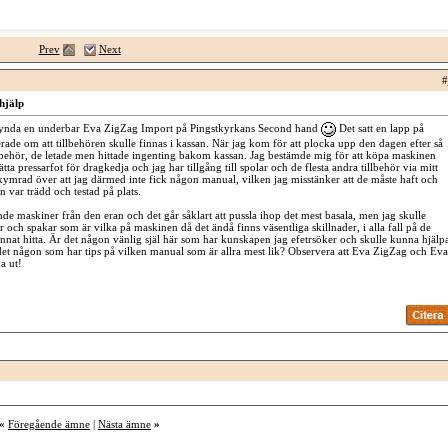
Prev
Next
#
hjälp
fynda en underbar Eva ZigZag Import på Pingstkyrkans Second hand
Det satt en lapp på
de om att tillbehören skulle finnas i kassan. När jag kom för att plocka upp den dagen efter så
illbehör, de letade men hittade ingenting bakom kassan. Jag bestämde mig för att köpa maskinen
ätta pressarfot för dragkedja och jag har tillgång till spolar och de flesta andra tillbehör via mitt
kymrad över att jag därmed inte fick någon manual, vilken jag misstänker att de måste haft och
 var trädd och testad på plats.
de maskiner från den eran och det går såklart att pussla ihop det mest basala, men jag skulle
r och spakar som är vilka på maskinen då det ändå finns väsentliga skillnader, i alla fall på de
unnat hitta. Är det någon vänlig själ här som har kunskapen jag efetrsöker och skulle kunna hjälp
et någon som har tips på vilken manual som är allra mest lik? Observera att Eva ZigZag och Eva
a ut!
«
Föregående ämne
|
Nästa ämne
»