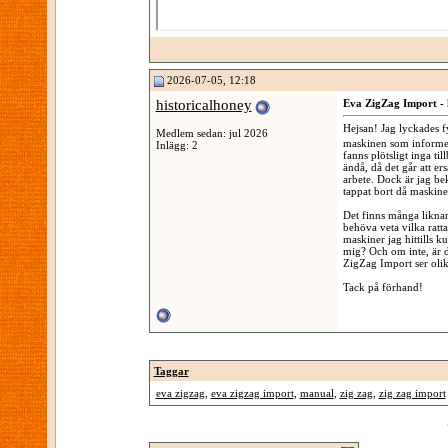
2026-07-05, 12:18
historicalhoney
Eva ZigZag Import - 
Hejsan! Jag lyckades 
Medlem sedan: jul 2026
maskinen som informera
Inlägg: 2
fanns plötsligt inga t
ändå, då det går att ers
arbete. Dock är jag be
tappat bort då maskinen
Det finns många liknan
behöva veta vilka ratta
maskiner jag hittills k
mig? Och om inte, är d
ZigZag Import ser olik
Tack på förhand!
Taggar
eva zigzag
,
eva zigzag import
,
manual
,
zig zag
,
zig zag import