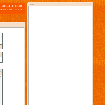
Annons
Logga in
-
Bli medlem!
ipsa en kompis
-
Skriv ut
g?