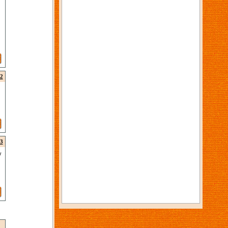
2
3
r