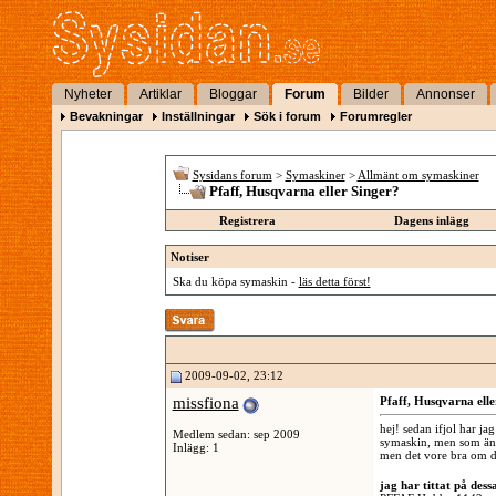
Nyheter
Artiklar
Bloggar
Forum
Bilder
Annonser
Bevakningar
Inställningar
Sök i forum
Forumregler
Sysidans forum
>
Symaskiner
>
Allmänt om symaskiner
Pfaff, Husqvarna eller Singer?
Registrera
Dagens inlägg
Notiser
Ska du köpa symaskin -
läs detta först!
2009-09-02, 23:12
missfiona
Pfaff, Husqvarna elle
hej! sedan ifjol har jag
Medlem sedan: sep 2009
symaskin, men som änd
Inlägg: 1
men det vore bra om de
jag har tittat på dess