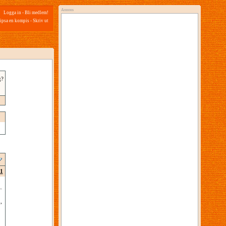
Annons
Logga in
-
Bli medlem!
ipsa en kompis
-
Skriv ut
g?
1
,