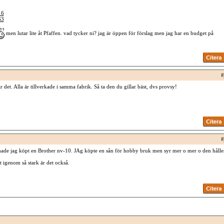
16
63
men lutar lite åt Pfaffen. vad tycker ni? jag är öppen för förslag men jag har en budget på
#
ar det. Alla är tillverkade i samma fabrik. Så ta den du gillar bäst, dvs provsy!
#
ade jag köpt en Brother nv-10. JAg köpte en sån för hobby bruk men syr mer o mer o den hålle
tt igenom så stark är det också.