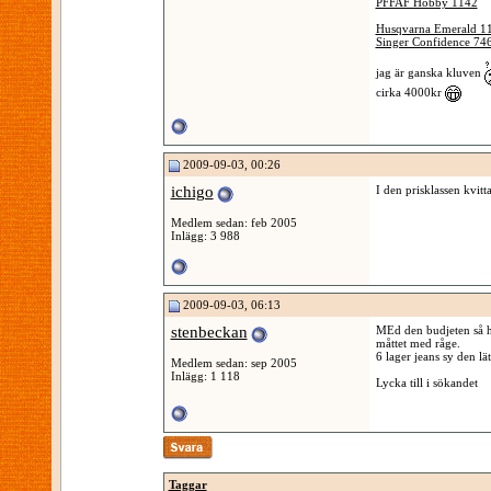
PFFAF Hobby 1142
Husqvarna Emerald 1
Singer Confidence 74
jag är ganska kluven
cirka 4000kr
2009-09-03, 00:26
ichigo
I den prisklassen kvitt
Medlem sedan: feb 2005
Inlägg: 3 988
2009-09-03, 06:13
stenbeckan
MEd den budjeten så h
måttet med råge.
6 lager jeans sy den lä
Medlem sedan: sep 2005
Inlägg: 1 118
Lycka till i sökandet
Taggar