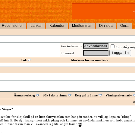
T
Recensioner
Länkar
Kalender
Medlemmar
Din sida
Om...
Användarnamn
Kom ihåg mi
Lösenord
Sök
Markera forum som lästa
Ämnesverktyg
Sök i detta ämne
Betygsätt ämne
Visningsalternativ
#
r Singer?
 sytt lite för skoj skull på en liten skitsymaskin som har gått sönder. nu vill jag köpa en "riktig"
å inte är för dyr. jag syr mest enkla plagg och kommer att använda maskinen som hobbymaskin
n funkar fastän man vill avancera sig lite längre fram!
a: