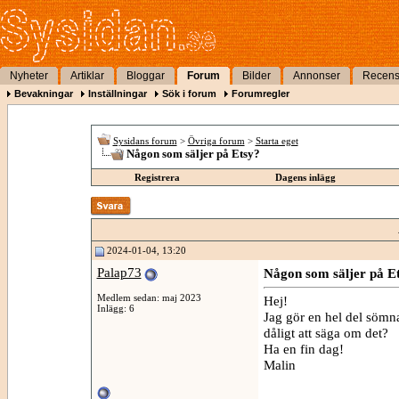
Nyheter
Artiklar
Bloggar
Forum
Bilder
Annonser
Recens
Bevakningar
Inställningar
Sök i forum
Forumregler
Sysidans forum
>
Övriga forum
>
Starta eget
Någon som säljer på Etsy?
Registrera
Dagens inlägg
2024-01-04, 13:20
Palap73
Någon som säljer på E
Medlem sedan: maj 2023
Hej!
Inlägg: 6
Jag gör en hel del sömn
dåligt att säga om det?
Ha en fin dag!
Malin