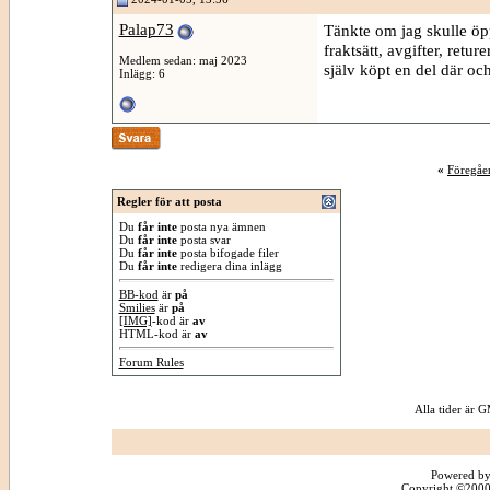
Palap73
Tänkte om jag skulle öpp
fraktsätt, avgifter, retu
Medlem sedan: maj 2023
själv köpt en del där och
Inlägg: 6
«
Föregåe
Regler för att posta
Du
får inte
posta nya ämnen
Du
får inte
posta svar
Du
får inte
posta bifogade filer
Du
får inte
redigera dina inlägg
BB-kod
är
på
Smilies
är
på
[IMG]
-kod är
av
HTML-kod är
av
Forum Rules
Alla tider är
Powered by
Copyright ©2000 -