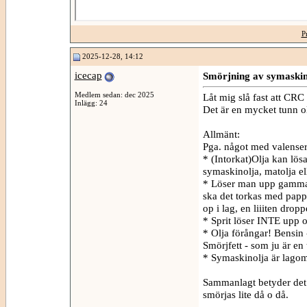
P
2025-12-28, 14:12
icecap
Smörjning av symaski
Medlem sedan: dec 2025
Låt mig slå fast att CR
Inlägg: 24
Det är en mycket tunn ol
Allmänt:
Pga. något med valenser
* (Intorkat)Olja kan lös
symaskinolja, matolja el
* Löser man upp gammal 
ska det torkas med pappe
op i lag, en liiiten drop
* Sprit löser INTE upp o
* Olja förångar! Bensin 
Smörjfett - som ju är en
* Symaskinolja är lagom 
Sammanlagt betyder det
smörjas lite då o då.