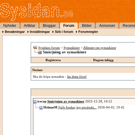
Nyheter
Artiklar
Bloggar
Forum
Bilder
Annonser
Recens
Bevakningar
Inställningar
Sök i forum
Forumregler
Sysidans forum
>
Symaskiner
>
Allmänt om symaskiner
Smörjning av symaskiner
Registrera
Dagens inlägg
Notiser
Ska du köpa symaskin -
läs detta först!
icecap
Smörjning av symaskiner
2025-12-28,
14:12
HelmutM
Själv brukar jag använda...
2026-04-02,
19:42