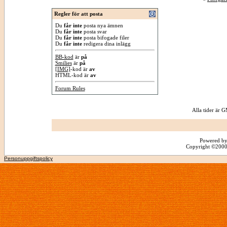
Regler för att posta
Du
får inte
posta nya ämnen
Du
får inte
posta svar
Du
får inte
posta bifogade filer
Du
får inte
redigera dina inlägg
BB-kod
är
på
Smilies
är
på
[IMG]
-kod är
av
HTML-kod är
av
Forum Rules
Alla tider är
Powered by
Copyright ©2000 -
Personuppgiftspolicy