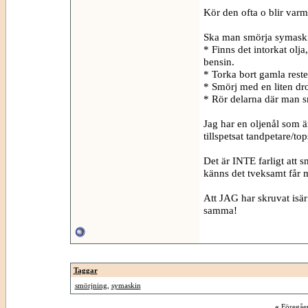
Kör den ofta o blir varm,
Ska man smörja symaskine
* Finns det intorkat olj
bensin.
* Torka bort gamla reste
* Smörj med en liten dr
* Rör delarna där man sm
Jag har en oljenål som är
tillspetsat tandpetare/t
Det är INTE farligt att
känns det tveksamt får 
Att JAG har skruvat isär
samma!
Taggar
smörjning
,
symaskin
«
Föregåe