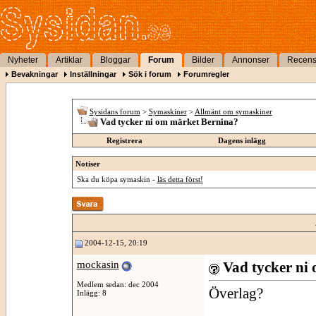
Nyheter
Artiklar
Bloggar
Forum
Bilder
Annonser
Recens
Bevakningar
Inställningar
Sök i forum
Forumregler
Sysidans forum
>
Symaskiner
>
Allmänt om symaskiner
Vad tycker ni om märket Bernina?
Registrera
Dagens inlägg
Notiser
Ska du köpa symaskin -
läs detta först!
2004-12-15, 20:19
mockasin
Vad tycker ni
Medlem sedan: dec 2004
Överlag?
Inlägg: 8