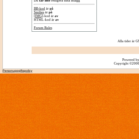
Du
får inte
redigera dina inlägg
BB-kod
är
på
Smilies
är
på
[IMG]
-kod är
av
HTML-kod är
av
Forum Rules
Alla tider är
Powered by
Copyright ©2000 -
Personuppgiftspolicy