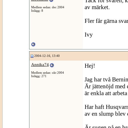
Tack för svaren, 
av märket.
Medlem sedan: dec 2004
Inlägg: 8
Fler får gärna sva
Ivy
2004-12-16, 13:40
Annika74
Hej!
Medlem sedan: okt 2004
Inlägg: 271
Jag har två Berni
Är jättenöjd med 
är enkla att arbet
Har haft Husqvarn
av en slump blev d
Är sugen på en b