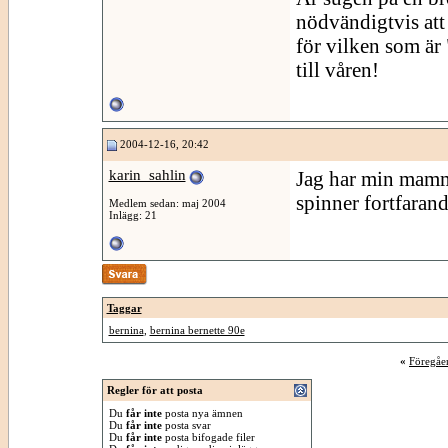
nödvändigtvis att
för vilken som är
till våren!
2004-12-16, 20:42
karin_sahlin
Jag har min mamma
spinner fortfaran
Medlem sedan: maj 2004
Inlägg: 21
Taggar
bernina
,
bernina bernette 90e
«
Föregåe
Regler för att posta
Du
får inte
posta nya ämnen
Du
får inte
posta svar
Du
får inte
posta bifogade filer