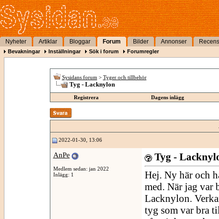
Nyheter
Artiklar
Bloggar
Forum
Bilder
Annonser
Recens
Bevakningar
Inställningar
Sök i forum
Forumregler
Sysidans forum
>
Tyger och tillbehör
Tyg - Lacknylon
Registrera
Dagens inlägg
2022-01-30, 13:06
AnPe
Tyg - Lacknyl
Medlem sedan: jan 2022
Hej. Ny här och h
Inlägg: 1
med. När jag var 
Lacknylon. Verkar 
tyg som var bra t