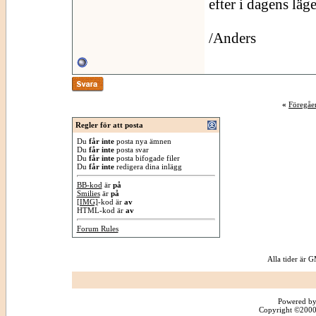
efter i dagens läg
/Anders
«
Föregåe
Regler för att posta
Du
får inte
posta nya ämnen
Du
får inte
posta svar
Du
får inte
posta bifogade filer
Du
får inte
redigera dina inlägg
BB-kod
är
på
Smilies
är
på
[IMG]
-kod är
av
HTML-kod är
av
Forum Rules
Alla tider är
Powered by
Copyright ©2000 -