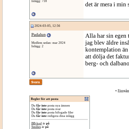
Inlägg: 718
det är mera i min
2024-03-05, 12:56
Padalun
Alla har sin egen 
jag blev äldre inså
Medlem sedan: mar 2024
Inlägg: 2
kontemplation än
att dölja det faktu
berg- och dalbano
«
Föregåe
Regler för att posta
Du
får inte
posta nya ämnen
Du
får inte
posta svar
Du
får inte
posta bifogade filer
Du
får inte
redigera dina inlägg
BB-kod
är
på
Smilies
är
på