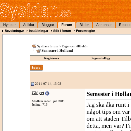
Nyheter
Artiklar
Bloggar
Forum
Bilder
Annonser
Recens
Bevakningar
Inställningar
Sök i forum
Forumregler
Sysidans forum
>
Tyger och tillbehör
Semester i Holland
Registrera
Dagens inlägg
2011-07-14, 13:05
Gidget
Semester i Holla
Medlem sedan: jul 2005
Jag ska åka runt 
Inlägg: 718
något tips om var m
om att staden Til
detta, men var? F