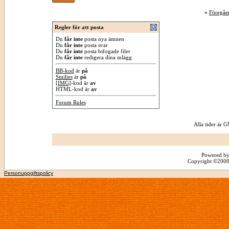
«
Föregåe
Regler för att posta
Du
får inte
posta nya ämnen
Du
får inte
posta svar
Du
får inte
posta bifogade filer
Du
får inte
redigera dina inlägg
BB-kod
är
på
Smilies
är
på
[IMG]
-kod är
av
HTML-kod är
av
Forum Rules
Alla tider är
Powered by
Copyright ©2000 -
Personuppgiftspolicy