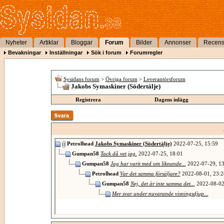
Nyheter
Artiklar
Bloggar
Forum
Bilder
Annonser
Recens
Bevakningar
Inställningar
Sök i forum
Forumregler
Sysidans forum
>
Övriga forum
>
Leverantörsforum
Jakobs Symaskiner (Södertälje)
Registrera
Dagens inlägg
Petrolhead
Jakobs Symaskiner (Södertälje)
2022-07-25,
15:59
Gumpan58
Tack då vet jag.
2022-07-25,
18:01
Gumpan58
Jag har varit med om liknande...
2022-07-29,
13
Petrolhead
Var det samma försäljare?
2022-08-01,
23:2
Gumpan58
Nej, det är inte samma det...
2022-08-0
Mer svar under nuvarande visningsdjup...