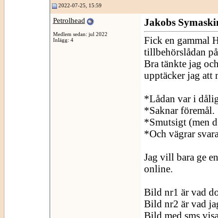
2022-07-25, 15:59
Petrolhead
Jakobs Symaskin
Medlem sedan: jul 2022
Fick en gammal Hu
Inlägg: 4
tillbehörslådan p
Bra tänkte jag och
upptäcker jag att 
*Lådan var i dåli
*Saknar föremål.
*Smutsigt (men de
*Och vägrar svara
Jag vill bara ge e
online.
Bild nr1 är vad d
Bild nr2 är vad ja
Bild med sms visar