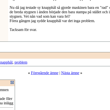
Nu då jag testade sy knapphål så gjorde maskinen bara en "rad" 
de breda stygnen i änden började den bara stampa på stället och 
stygnen. Vet nån vad som kan vara fel?
Förra gången jag sydde knapphål var det inga problem.
Tacksam för svar.
knapphål
,
problem
«
Föregående ämne
|
Nästa ämne
»
ämnen
de filer
na inlägg