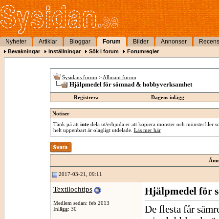
Nyheter
Artiklar
Bloggar
Forum
Bilder
Annonser
Recens
Bevakningar
Inställningar
Sök i forum
Forumregler
Sysidans forum
>
Allmänt forum
Hjälpmedel för sömnad & hobbyverksamhet
Registrera
Dagens inlägg
Notiser
Tänk på att
inte
dela ut/erbjuda er att kopiera mönster och mönsterfiler so
helt uppenbart är olagligt utdelade.
Läs mer här
Ämn
2017-03-21, 09:11
Textilochtips
Hjälpmedel för
Medlem sedan: feb 2013
De flesta får sämr
Inlägg: 30