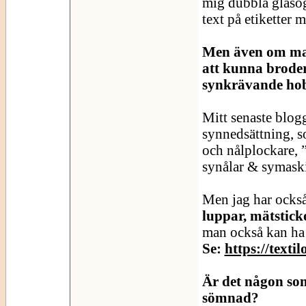
mig dubbla glasögo
text på etiketter 
Men även om man 
att kunna broder
synkrävande hobb
Mitt senaste blog
synnedsättning, s
och nålplockare, 
synålar & symask
Men jag har ocks
luppar, mätstick
man också kan ha 
Se:
https://texti
Är det någon som
sömnad?