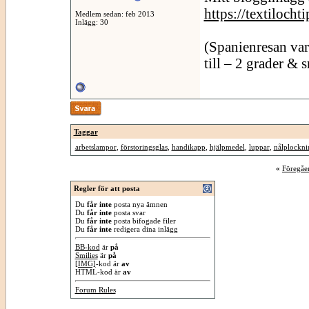
https://textiloch
Medlem sedan: feb 2013
Inlägg: 30
(Spanienresan va
till – 2 grader & 
Taggar
arbetslampor
,
förstoringsglas
,
handikapp
,
hjälpmedel
,
luppar
,
nålplockni
«
Föregåe
Regler för att posta
Du
får inte
posta nya ämnen
Du
får inte
posta svar
Du
får inte
posta bifogade filer
Du
får inte
redigera dina inlägg
BB-kod
är
på
Smilies
är
på
[IMG]
-kod är
av
HTML-kod är
av
Forum Rules