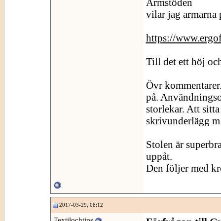
Armstöden
vilar jag armarna 
https://www.ergoff
Till det ett höj o
Övr kommentarer. S
på. Användningsomr
storlekar. Att sit
skrivunderlägg m
Stolen är superbra
uppåt.
Den följer med kro
2017-03-29, 08:12
Textilochtips