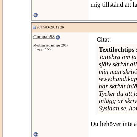
mig tillstånd att l
2017-03-29, 12:26
Gumpan58
Citat:
Medlem sedan: apr 2007
Textilochtips
Inlägg: 2 550
Jättebra om ja
själv skrivit a
min man skrivi
www.handikapp
har skrivit inl
Tycker du att j
inlägg är skr
Sysidan.se, hon
Du behöver inte al