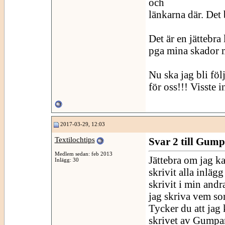
och
länkarna där. Det b
Det är en jättebr
pga mina skador m
Nu ska jag bli föl
för oss!!! Visste i
2017-03-29, 12:03
Textilochtips
Svar 2 till Gum
Medlem sedan: feb 2013
Jättebra om jag ka
Inlägg: 30
skrivit alla inläg
skrivit i min and
jag skriva vem som
Tycker du att jag 
skrivet av Gumpan