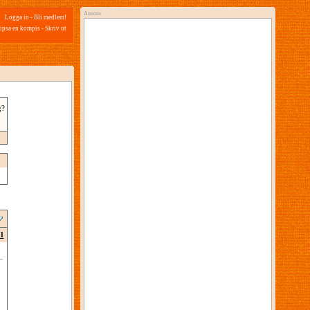
Annons
Logga in
-
Bli medlem!
ipsa en kompis
-
Skriv ut
g?
1