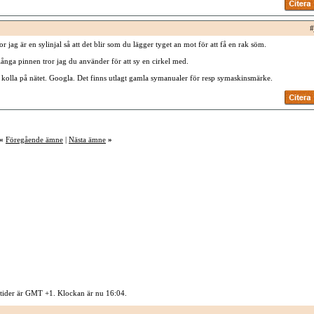
#
or jag är en sylinjal så att det blir som du lägger tyget an mot för att få en rak söm.
 långa pinnen tror jag du använder för att sy en cirkel med.
kolla på nätet. Googla. Det finns utlagt gamla symanualer för resp symaskinsmärke.
«
Föregående ämne
|
Nästa ämne
»
 tider är GMT +1. Klockan är nu
16:04
.