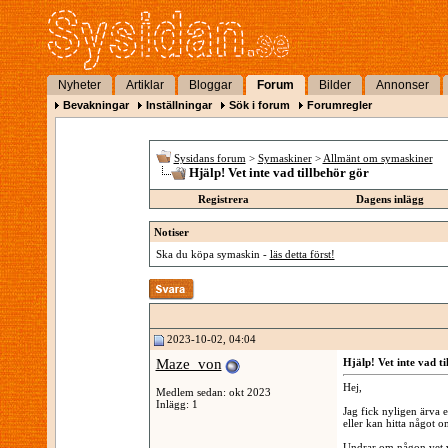
Nyheter
Artiklar
Bloggar
Forum
Bilder
Annonser
Bevakningar
Inställningar
Sök i forum
Forumregler
Sysidans forum
>
Symaskiner
>
Allmänt om symaskiner
Hjälp! Vet inte vad tillbehör gör
Registrera
Dagens inlägg
Notiser
Ska du köpa symaskin -
läs detta först!
2023-10-02, 04:04
Maze_von
Hjälp! Vet inte vad ti
Hej,
Medlem sedan: okt 2023
Inlägg: 1
Jag fick nyligen ärva 
eller kan hitta något o
Undrar om någon vet va