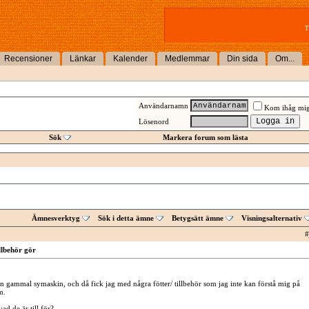
T
Recensioner
Länkar
Kalender
Medlemmar
Din sida
Om...
Användarnamn
Kom ihåg mi
Lösenord
Sök
Markera forum som lästa
Ämnesverktyg
Sök i detta ämne
Betygsätt ämne
Visningsalternativ
#
llbehör gör
en gammal symaskin, och då fick jag med några fötter/ tillbehör som jag inte kan förstå mig på
m.
d de är till för?