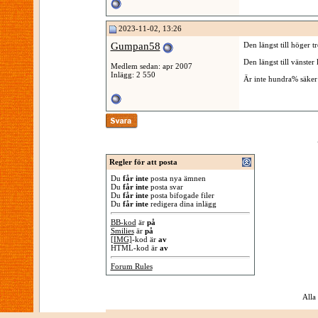
2023-11-02, 13:26
Gumpan58
Den längst till höger tr
Den längst till vänster
Medlem sedan: apr 2007
Inlägg: 2 550
Är inte hundra% säker 
Regler för att posta
Du
får inte
posta nya ämnen
Du
får inte
posta svar
Du
får inte
posta bifogade filer
Du
får inte
redigera dina inlägg
BB-kod
är
på
Smilies
är
på
[IMG]
-kod är
av
HTML-kod är
av
Forum Rules
Alla