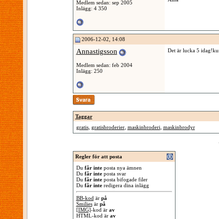
Medlem sedan: sep 2005
Inlägg: 4 350
2006-12-02, 14:08
Annastigsson
Det är lucka 5 idag!ku
Medlem sedan: feb 2004
Inlägg: 250
Taggar
gratis
,
gratisbroderier
,
maskinbroderi
,
maskinbrodyr
Regler för att posta
Du
får inte
posta nya ämnen
Du
får inte
posta svar
Du
får inte
posta bifogade filer
Du
får inte
redigera dina inlägg
BB-kod
är
på
Smilies
är
på
[IMG]
-kod är
av
HTML-kod är
av