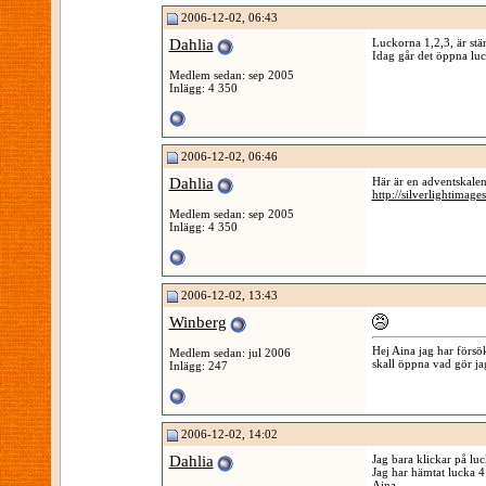
2006-12-02, 06:43
Dahlia
Luckorna 1,2,3, är stä
Idag går det öppna lu
Medlem sedan: sep 2005
Inlägg: 4 350
2006-12-02, 06:46
Dahlia
Här är en adventskalend
http://silverlightimag
Medlem sedan: sep 2005
Inlägg: 4 350
2006-12-02, 13:43
Winberg
Hej Aina jag har försö
Medlem sedan: jul 2006
skall öppna vad gör jag
Inlägg: 247
2006-12-02, 14:02
Dahlia
Jag bara klickar på lu
Jag har hämtat lucka 4
Aina