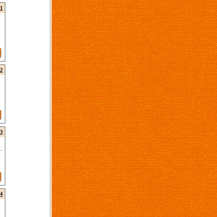
1
2
3
m
4