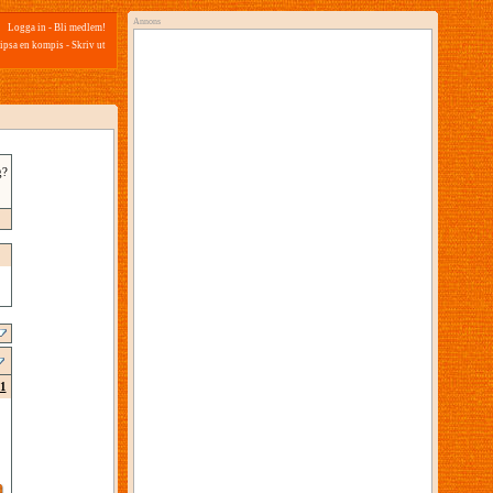
Annons
Logga in
-
Bli medlem!
ipsa en kompis
-
Skriv ut
g?
1