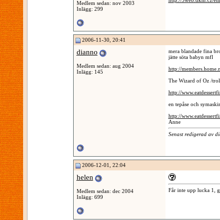
http://3web.dkm.cz/em
Medlem sedan: nov 2003
Inlägg: 299
2006-11-30, 20:41
dianno
mera blandade fina br
jätte söta babyn mfl
Medlem sedan: aug 2004
http://members.home.n
Inlägg: 145
The Wizard of Oz /trol
http://www.eatdessertf
en tepåse och symask
http://www.eatdessertf
Anne
Senast redigerad av 
2006-12-01, 22:04
helen
Får inte upp lucka 1, g
Medlem sedan: dec 2004
Inlägg: 699