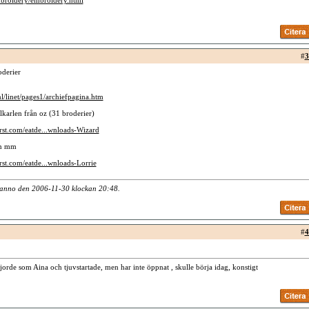
broidery/embroidery.html
#
3
oderier
l/linet/pages1/archiefpagina.htm
lkarlen från oz (31 broderier)
irst.com/eatde...wnloads-Wizard
in mm
irst.com/eatde...wnloads-Lorrie
dianno den 2006-11-30 klockan
20:48
.
#
4
jorde som Aina och tjuvstartade, men har inte öppnat , skulle börja idag, konstigt