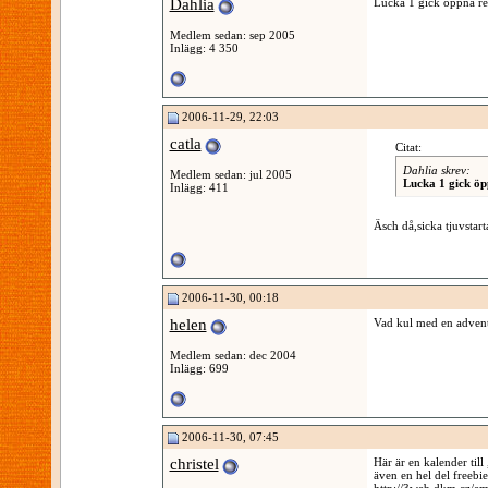
Dahlia
Lucka 1 gick öppna re
Medlem sedan: sep 2005
Inlägg: 4 350
2006-11-29, 22:03
catla
Citat:
Dahlia skrev:
Medlem sedan: jul 2005
Lucka 1 gick öp
Inlägg: 411
Äsch då,sicka tjuvstart
2006-11-30, 00:18
helen
Vad kul med en adven
Medlem sedan: dec 2004
Inlägg: 699
2006-11-30, 07:45
christel
Här är en kalender till 
även en hel del freebie