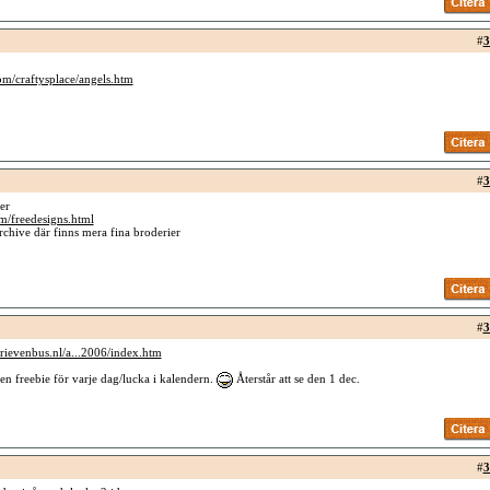
#
3
om/craftysplace/angels.htm
#
3
er
om/freedesigns.html
rchive där finns mera fina broderier
#
3
rievenbus.nl/a...2006/index.htm
n freebie för varje dag/lucka i kalendern.
Återstår att se den 1 dec.
#
3