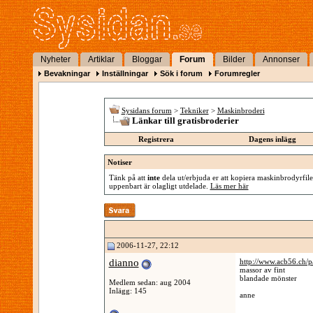
Nyheter
Artiklar
Bloggar
Forum
Bilder
Annonser
Bevakningar
Inställningar
Sök i forum
Forumregler
Sysidans forum
>
Tekniker
>
Maskinbroderi
Länkar till gratisbroderier
Registrera
Dagens inlägg
Notiser
Tänk på att
inte
dela ut/erbjuda er att kopiera maskinbrodyrfiler
uppenbart är olagligt utdelade.
Läs mer här
2006-11-27, 22:12
dianno
http://www.acb56.ch/
massor av fint
blandade mönster
Medlem sedan: aug 2004
Inlägg: 145
anne