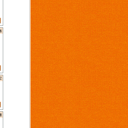
6
7
8