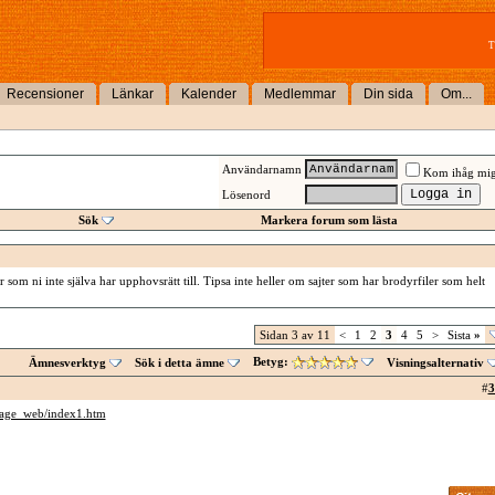
T
Recensioner
Länkar
Kalender
Medlemmar
Din sida
Om...
Användarnamn
Kom ihåg mi
Lösenord
Sök
Markera forum som lästa
 som ni inte själva har upphovsrätt till. Tipsa inte heller om sajter som har brodyrfiler som helt
Sidan 3 av 11
<
1
2
3
4
5
>
Sista
»
Betyg:
Ämnesverktyg
Sök i detta ämne
Visningsalternativ
#
3
page_web/index1.htm