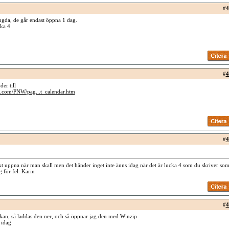
#
4
ngda, de går endast öppna 1 dag.
cka 4
#
4
er till
es.com/PNW/pag...t_calendar.htm
#
4
kt uppna när man skall men det händer inget inte änns idag när det är lucka 4 som du skriver so
 för fel. Karin
#
4
ckan, så laddas den ner, och så öppnar jag den med Winzip
 idag