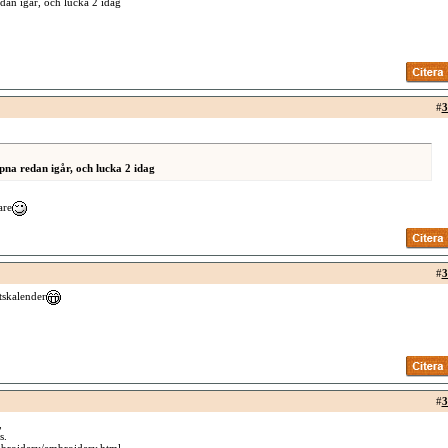
dan igår, och lucka 2 idag
#
3
pna redan igår, och lucka 2 idag
are
#
3
tskalender
#
3
,
s.