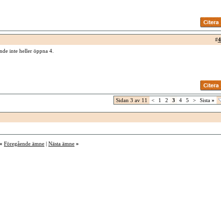
#
4
nde inte heller öppna 4.
Sidan 3 av 11
<
1
2
3
4
5
>
Sista
»
«
Föregående ämne
|
Nästa ämne
»