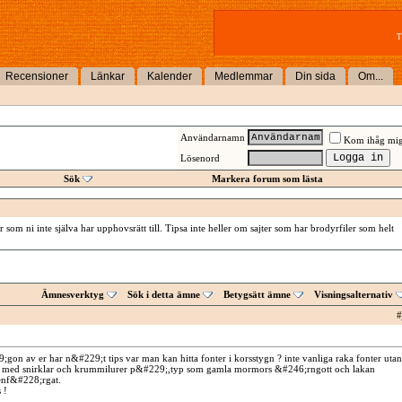
T
Recensioner
Länkar
Kalender
Medlemmar
Din sida
Om...
Användarnamn
Kom ihåg mi
Lösenord
Sök
Markera forum som lästa
 som ni inte själva har upphovsrätt till. Tipsa inte heller om sajter som har brodyrfiler som helt
Ämnesverktyg
Sök i detta ämne
Betygsätt ämne
Visningsalternativ
#
on av er har n&#229;t tips var man kan hitta fonter i korsstygn ? inte vanliga raka fonter utan
med snirklar och krummilurer p&#229;,typ som gamla mormors &#246;rngott och lakan
enf&#228;rgat.
 !