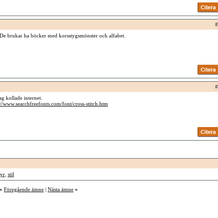
#
 De brukar ha böcker med korsstygsmönster och alfabet.
#
ag kollade internet.
://www.searchfreefonts.com/font/cross-stitch.htm
yr
,
stil
«
Föregående ämne
|
Nästa ämne
»