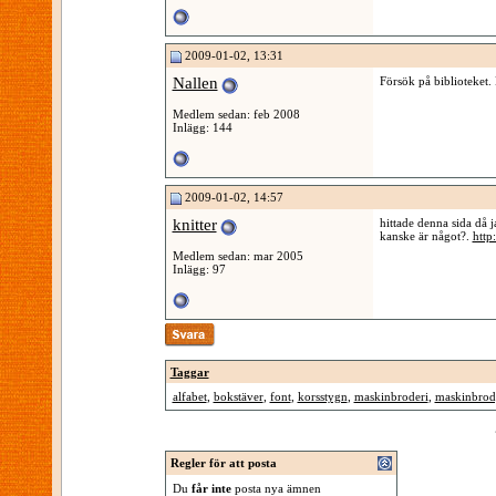
2009-01-02, 13:31
Nallen
Försök på biblioteket.
Medlem sedan: feb 2008
Inlägg: 144
2009-01-02, 14:57
knitter
hittade denna sida då j
kanske är något?.
http
Medlem sedan: mar 2005
Inlägg: 97
Taggar
alfabet
,
bokstäver
,
font
,
korsstygn
,
maskinbroderi
,
maskinbrod
Regler för att posta
Du
får inte
posta nya ämnen