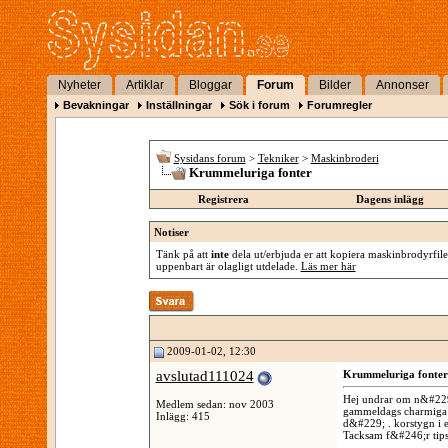
Nyheter
Artiklar
Bloggar
Forum
Bilder
Annonser
Bevakningar
Inställningar
Sök i forum
Forumregler
Sysidans forum
>
Tekniker
>
Maskinbroderi
Krummeluriga fonter
Registrera
Dagens inlägg
Notiser
Tänk på att
inte
dela ut/erbjuda er att kopiera maskinbrodyrfiler
uppenbart är olagligt utdelade.
Läs mer här
2009-01-02, 12:30
avslutad111024
Krummeluriga fonter
Hej undrar om n&#229;g
Medlem sedan: nov 2003
gammeldags charmiga 
Inlägg: 415
d&#229; . korstygn i 
Tacksam f&#246;r tips