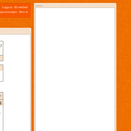
Annons
Logga in
-
Bli medlem!
ipsa en kompis
-
Skriv ut
g?
1