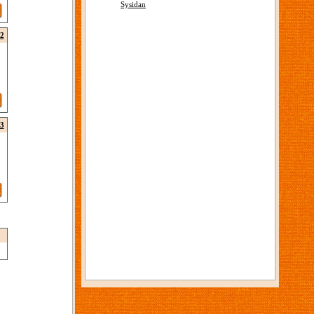
Sysidan
2
3