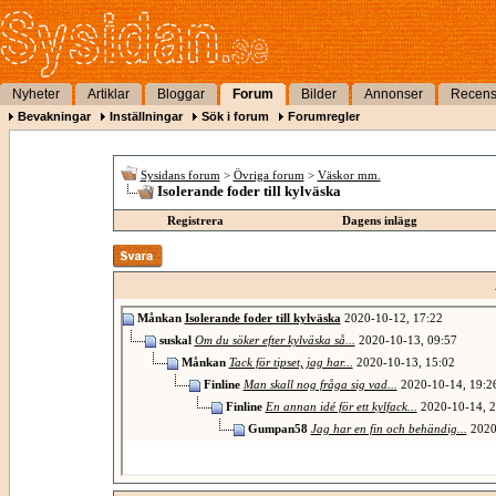
Nyheter
Artiklar
Bloggar
Forum
Bilder
Annonser
Recens
Bevakningar
Inställningar
Sök i forum
Forumregler
Sysidans forum
>
Övriga forum
>
Väskor mm.
Isolerande foder till kylväska
Registrera
Dagens inlägg
Månkan
Isolerande foder till kylväska
2020-10-12,
17:22
suskal
Om du söker efter kylväska så...
2020-10-13,
09:57
Månkan
Tack för tipset, jag har...
2020-10-13,
15:02
Finline
Man skall nog fråga sig vad...
2020-10-14,
19:2
Finline
En annan idé för ett kylfack...
2020-10-14,
2
Gumpan58
Jag har en fin och behändig...
2020