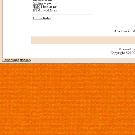
Smilies
är
på
[IMG]
-kod är
av
HTML-kod är
av
Forum Rules
Alla tider är
Powered by
Copyright ©2000 -
Personuppgiftspolicy