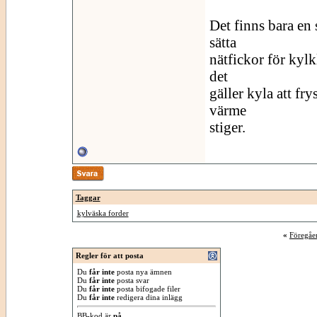
Det finns bara en 
sätta
nätfickor för kylk
det
gäller kyla att fr
värme
stiger.
Taggar
kylväska forder
«
Föregåe
Regler för att posta
Du
får inte
posta nya ämnen
Du
får inte
posta svar
Du
får inte
posta bifogade filer
Du
får inte
redigera dina inlägg
BB-kod
är
på