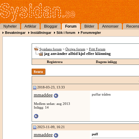
Nyheter
Artiklar
Bloggar
Forum
Bilder
Annonser
Recens
Bevakningar
Inställningar
Sök i forum
Forumregler
Sysidans forum
>
Övriga forum
>
Fritt Forum
jag använder alltid kjol eller klänning
Registrera
Dagens inlägg
2018-03-23, 13:33
mmaddee
puffar tråden
Medlem sedan: aug 2013
Inlägg: 14
2023-11-09, 16:21
mmaddee
puff