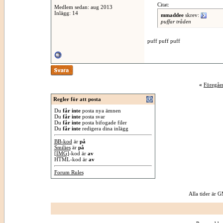
Citat:
Medlem sedan: aug 2013
Inlägg: 14
mmaddee
skrev:
puffar tråden
puff puff puff
«
Föregåe
Regler för att posta
Du
får inte
posta nya ämnen
Du
får inte
posta svar
Du
får inte
posta bifogade filer
Du
får inte
redigera dina inlägg
BB-kod
är
på
Smilies
är
på
[IMG]
-kod är
av
HTML-kod är
av
Forum Rules
Alla tider är