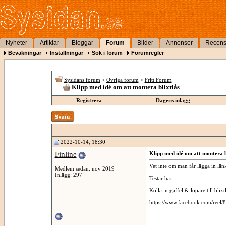
Nyheter
Artiklar
Bloggar
Forum
Bilder
Annonser
Recens
Bevakningar
Inställningar
Sök i forum
Forumregler
Sysidans forum
>
Övriga forum
>
Fritt Forum
Klipp med idé om att montera blixtlås
Registrera
Dagens inlägg
2022-10-14, 18:30
Finline
Klipp med idé om att montera b
Vet inte om man får lägga in län
Medlem sedan: nov 2019
Inlägg: 297
Testar här.
Kolla in gaffel & löpare till blixtl
https://www.facebook.com/reel