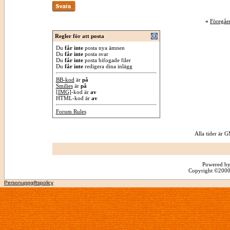
«
Föregåe
Regler för att posta
Du
får inte
posta nya ämnen
Du
får inte
posta svar
Du
får inte
posta bifogade filer
Du
får inte
redigera dina inlägg
BB-kod
är
på
Smilies
är
på
[IMG]
-kod är
av
HTML-kod är
av
Forum Rules
Alla tider är
Powered by
Copyright ©2000 -
Personuppgiftspolicy