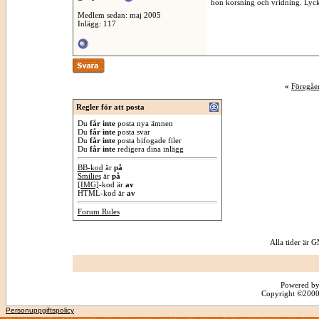
hon korsning och vridning. Lycka
Medlem sedan: maj 2005
Inlägg: 117
«
Föregåe
Regler för att posta
Du
får inte
posta nya ämnen
Du
får inte
posta svar
Du
får inte
posta bifogade filer
Du
får inte
redigera dina inlägg
BB-kod
är
på
Smilies
är
på
[IMG]
-kod är
av
HTML-kod är
av
Forum Rules
Alla tider är
Powered by
Copyright ©2000 -
Personuppgiftspolicy