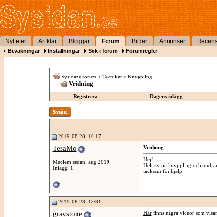
Nyheter
Artiklar
Bloggar
Forum
Bilder
Annonser
Recens
Bevakningar
Inställningar
Sök i forum
Forumregler
Sysidans forum
>
Tekniker
>
Knyppling
Vridning
Registrera
Dagens inlägg
2019-08-28, 16:17
TesaMo
Vridning
Hej!
Medlem sedan: aug 2019
Helt ny på knyppling och undrar 
Inlägg: 1
tacksam för hjälp
2019-08-28, 18:31
graystone
Här
finns några videor som visar