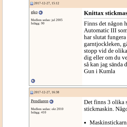
2017-12-27, 15:12
gko
Knittax stickma
Medlem sedan: jul 2005
Finns det någon h
Inlägg: 90
Automatic III som 
har slutat fungera
garntjockleken, gå
stopp vid de olika
dig eller om du v
så kan jag sända d
Gun i Kumla
2017-12-27, 16:38
Pendlaren
Det finns 3 olik
stickmaskin. Någo
Medlem sedan: okt 2010
Inlägg: 410
Maskinstickarn