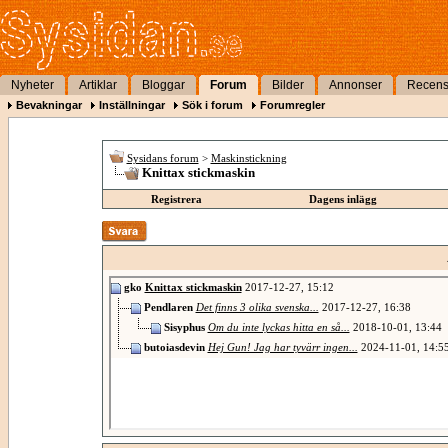
Nyheter
Artiklar
Bloggar
Forum
Bilder
Annonser
Recens
Bevakningar
Inställningar
Sök i forum
Forumregler
Sysidans forum
>
Maskinstickning
Knittax stickmaskin
Registrera
Dagens inlägg
gko
Knittax stickmaskin
2017-12-27,
15:12
Pendlaren
Det finns 3 olika svenska...
2017-12-27,
16:38
Sisyphus
Om du inte lyckas hitta en så...
2018-10-01,
13:44
butoiasdevin
Hej Gun! Jag har tyvärr ingen...
2024-11-01,
14:5