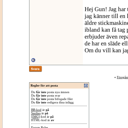
Hej Gun! Jag har 
jag känner till en
äldre stickmaskine
ibland kan få tag 
erbjuder även rep
de har en släde el
Om du vill kan ja
«
Föregåe
Regler för att posta
Du
får inte
posta nya ämnen
Du
får inte
posta svar
Du
får inte
posta bifogade filer
Du
får inte
redigera dina inlägg
BB-kod
är
på
Smilies
är
på
[IMG]
-kod är
på
HTML-kod är
av
Forum Rules