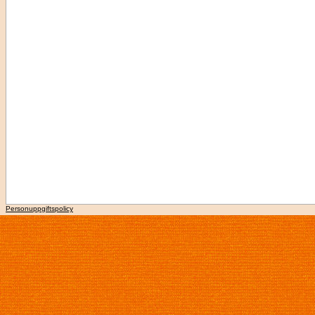
Personuppgiftspolicy