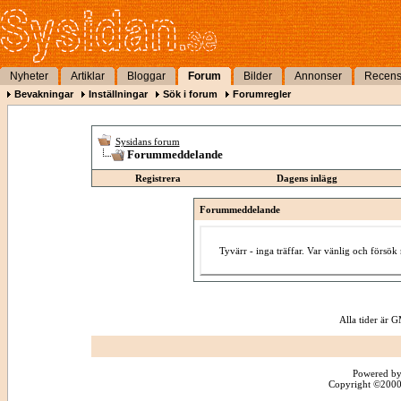
Nyheter
Artiklar
Bloggar
Forum
Bilder
Annonser
Recens
Bevakningar
Inställningar
Sök i forum
Forumregler
Sysidans forum
Forummeddelande
Registrera
Dagens inlägg
Forummeddelande
Tyvärr - inga träffar. Var vänlig och försö
Alla tider är
Powered by
Copyright ©2000 -