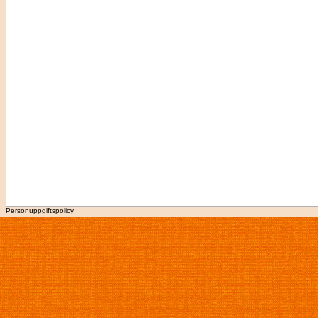
Personuppgiftspolicy