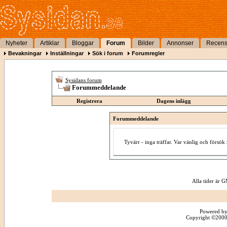
Nyheter
Artiklar
Bloggar
Forum
Bilder
Annonser
Recens
Bevakningar
Inställningar
Sök i forum
Forumregler
Sysidans forum
Forummeddelande
Registrera
Dagens inlägg
Forummeddelande
Tyvärr - inga träffar. Var vänlig och försö
Alla tider är
Powered by
Copyright ©2000 -