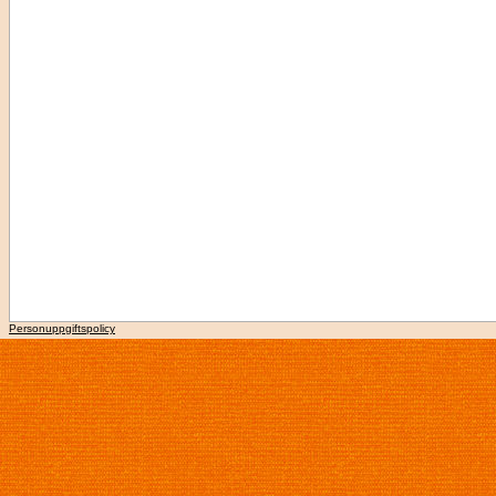
Personuppgiftspolicy