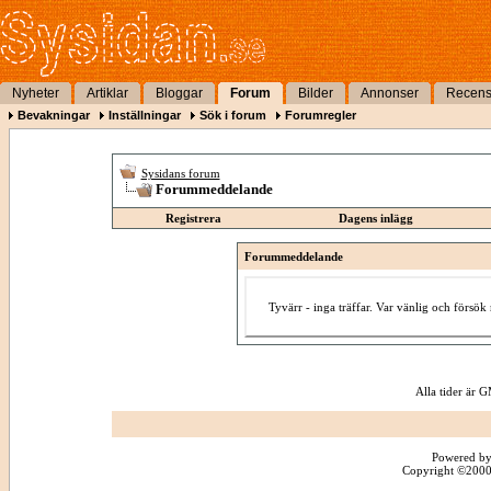
Nyheter
Artiklar
Bloggar
Forum
Bilder
Annonser
Recens
Bevakningar
Inställningar
Sök i forum
Forumregler
Sysidans forum
Forummeddelande
Registrera
Dagens inlägg
Forummeddelande
Tyvärr - inga träffar. Var vänlig och försö
Alla tider är
Powered by
Copyright ©2000 -